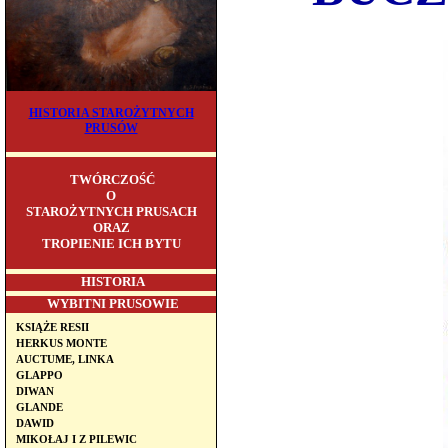
HISTORIA STAROŻYTNYCH
PRUSÓW
TWÓRCZOŚĆ
O
STAROŻYTNYCH PRUSACH
ORAZ
TROPIENIE ICH BYTU
HISTORIA
WYBITNI PRUSOWIE
KSIĄŻE RESII
HERKUS MONTE
AUCTUME, LINKA
GLAPPO
DIWAN
GLANDE
DAWID
MIKOŁAJ I Z PILEWIC