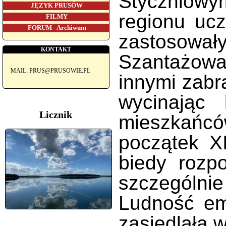
Styczniowy
JĘZYK PRUSÓW
regionu ucz
FILMY
FORUM - Archiwum
zastosowały
KONTAKT
Szantażowa
MAIL: PRUS@PRUSOWIE.PL
innymi zabr
wycinając
Licznik
mieszkańców
początek X
biedy rozpo
szczególni
Ludność emi
zasiedlała 