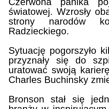
Czerwona panika poj
światowej. Wzrosły ob
strony narodów ko
Radzieckiego.
Sytuację pogorszyło k
przyznały się do szp
uratować swoją karier
Charles Buchinsky zmie
Bronson stał się jed
branży w inspirującym