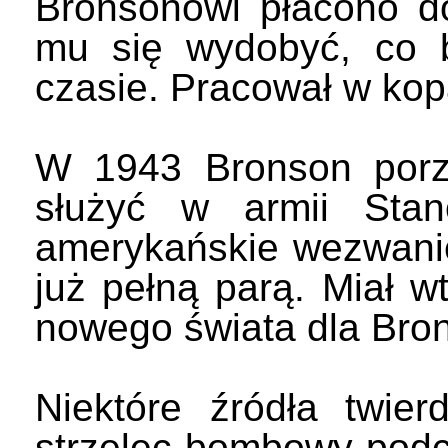
Bronsonowi płacono do
mu się wydobyć, co b
czasie. Pracował w kopa
W 1943 Bronson porzu
służyć w armii Stan
amerykańskie wezwanie
już pełną parą. Miał w
nowego świata dla Bro
Niektóre źródła twier
strzelec bombowy podcza