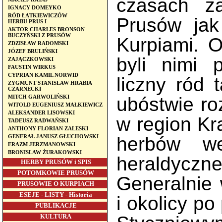
czasach za
IGNACY DOMEYKO
RÓD ŁĄTKIEWICZÓW
Prusów jak
HERBU PRUS I
AKTOR CHARLES BRONSON
BUCZYŃSKI Z PRUSÓW
Kurpiami. O
ZDZISŁAW RADOMSKI
JÓZEF BRULIŃSKI
byli nimi p
ZAJĄCZKOWSKI
FAUSTIN WIRKUS
CYPRIAN KAMIL NORWID
liczny ród 
ZYGMUNT STANISŁAW HRABIA
CZARNECKI
MITCH GARWOLIŃSKI
ubóstwie ro
WITOLD EUGENIUSZ MAŁKIEWICZ
ALEKSANDER LISOWSKI
w region Kr
TADEUSZ RADWAŃSKI
ANTHONY FLORIAN ZALESKI
GENERAŁ JANUSZ GŁUCHOWSKI
herbów w
ERAZM JERZMANOWSKI
BRONISLAW ŻURAKOWSKI
heraldyczne
HERBY PRUSÓW i SPIS
POTOMKOWIE PRUSÓW
Generalnie 
PRUSOWIE O KURPIACH
ESEJE - LISTY - Historia
i okolicy p
PUBLIKACJE
KULTURA