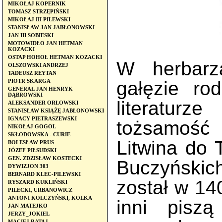
MIKOŁAJ KOPERNIK
TOMASZ STRZĘPIŃSKI
MIKOŁAJ III PILEWSKI
STANISŁAW JAN JABŁONOWSKI
JAN III SOBIESKI
MOTOWIDŁO JAN HETMAN
KOZACKI
OSTAP HOHOŁ HETMAN KOZACKI
W herbarz
OLSZOWSKI ANDRZEJ
TADEUSZ REYTAN
PIOTR SKARGA
gałęzie ro
GENERAŁ JAN HENRYK
DĄBROWSKI
literaturz
ALEKSANDER ORŁOWSKI
STANISŁAW KSIĄŻĘ JABŁONOWSKI
IGNACY PIETRASZEWSKI
tożsamość
NIKOŁAJ GOGOL
SKŁODOWSKA - CURIE
Litwina do 
BOLESŁAW PRUS
JÓZEF PIŁSUDSKI
GEN. ZDZISŁAW KOSTECKI
Buczyńskic
DYWIZJON 303
BERNARD KLEC-PILEWSKI
został w 14
RYSZARD KUKLIŃSKI
PILECKI, URBANOWICZ
ANTONI KOLCZYŃSKI, KOLKA
inni piszą
JAN MATEJKO
JERZY_JOKIEL
MACIEJ RATAJ