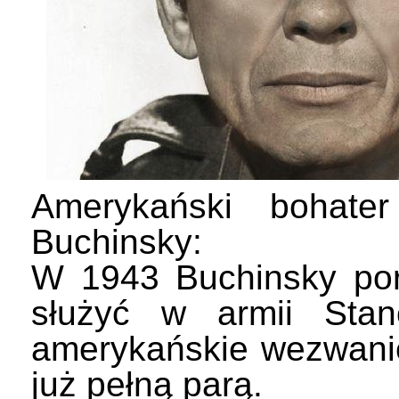
Amerykański bohate
Buchinsky:
W 1943 Buchinsky porz
służyć w armii Stan
amerykańskie wezwanie
już pełną parą.