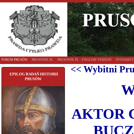
FORUM PRUSÓW
PRUSOWIE.PL
PRUSOWIE.PL - ENGLISH VERSION
STOWARZY
<< Wybitni Pr
EPILOG BADAŃ HISTORII
PRUSÓW
W
AKTOR 
BUCZ