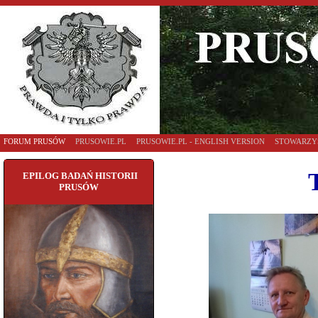
FORUM PRUSÓW
PRUSOWIE.PL
PRUSOWIE.PL - ENGLISH VERSION
STOWARZY
EPILOG BADAŃ HISTORII
PRUSÓW