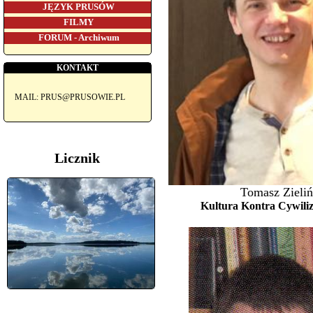
JĘZYK PRUSÓW
FILMY
FORUM - Archiwum
KONTAKT
MAIL: PRUS@PRUSOWIE.PL
Licznik
Tomasz Zieliń
Kultura Kontra Cywili