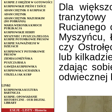
KURPIE Z ORĘŻEM W GOTOWOŚCI
Dla większo
KURPIOWSKIE PIEŚNI I TAŃCE
ADAM CHĘTNIK O KURPIACH
tranzytow
ADAM CHĘTNIK
ADAM CHĘTNIK MAZURSKIM
(DO POBRANIA)
Rucianego 
MARIA WERONIKA KMOCH
PUBLIKACJA
KURPIOWSKIE HERBY
Myszyńcu, 
MYSZYNIEC I PUSZCZA ZIELONA
KURPIE POTOMKOWIE PRUSÓW
czy Ostrołę
KURPIE NAJWAŻNIEJSI W
DZIEJACH
KURPIOWSCY POTOMKOWIE
lub kilkadzi
PRUSÓW
ZIEMIA ŁOMŻYŃSKA
PUSZCZA BIAŁA
zdając sobi
GAWĘDA KURPIOWSKA
KURPIOWSKA SCHADZKA
odwiecznej 
STRZELA JAK KURP
LINKI
KURPIOWSKA KULTURA
BARTNICZA
KURPIE: OPOWIADANIE
HISTORYCZNE - OUR DIGITAL
LIBRARY
ESEJE - LISTY - Historia