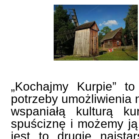
„Kochajmy Kurpie” to
potrzeby umożliwienia n
wspaniałą kulturą ku
spuściznę i możemy j
jest to drugie najs