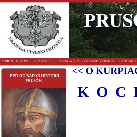
FORUM PRUSÓW
PRUSOWIE.PL
PRUSOWIE.PL - ENGLISH VERSION
STOWARZY
<< O KURPIA
EPILOG BADAŃ HISTORII
PRUSÓW
K O C 