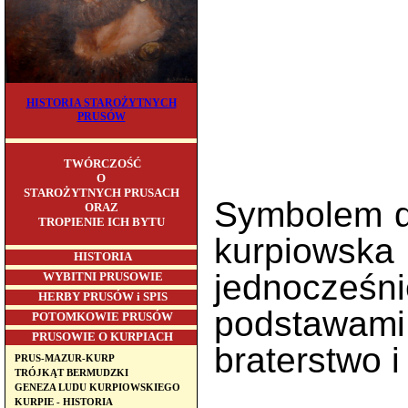
HISTORIA STAROŻYTNYCH
PRUSÓW
TWÓRCZOŚĆ
O
STAROŻYTNYCH PRUSACH
Symbolem dz
ORAZ
TROPIENIE ICH BYTU
kurpiowska
HISTORIA
jednocześni
WYBITNI PRUSOWIE
HERBY PRUSÓW i SPIS
podstawami
POTOMKOWIE PRUSÓW
PRUSOWIE O KURPIACH
braterstwo i
PRUS-MAZUR-KURP
TRÓJKĄT BERMUDZKI
GENEZA LUDU KURPIOWSKIEGO
KURPIE - HISTORIA