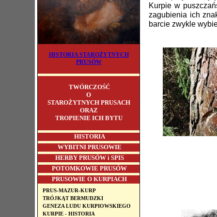
Kurpie w puszczańs
zagubienia ich zna
barcie zwykle wybi
HISTORIA STAROŻYTNYCH
PRUSÓW
TWÓRCZOŚĆ
O
STAROŻYTNYCH PRUSACH
ORAZ
TROPIENIE ICH BYTU
HISTORIA
WYBITNI PRUSOWIE
HERBY PRUSÓW i SPIS
POTOMKOWIE PRUSÓW
PRUSOWIE O KURPIACH
PRUS-MAZUR-KURP
TRÓJKĄT BERMUDZKI
GENEZA LUDU KURPIOWSKIEGO
KURPIE - HISTORIA