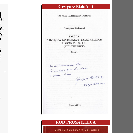
Grzegorz Białuński
RÓD PRUSA KLECA