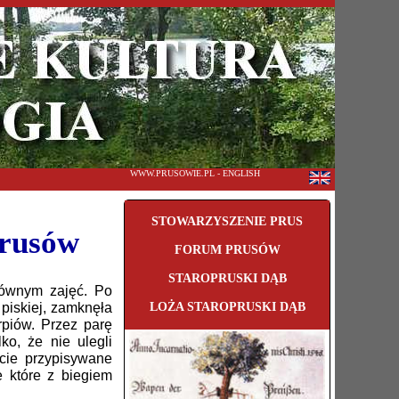
WWW.PRUSOWIE.PL - ENGLISH
STOWARZYSZENIE PRUS
Prusów
FORUM PRUSÓW
STAROPRUSKI DĄB
ównym zajęć. Po
piskiej, zamknęła
LOŻA STAROPRUSKI DĄB
rpiów. Przez parę
ko, że nie ulegli
ęcie przypisywane
 które z biegiem