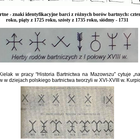
tne - znaki identyfikacyjne barci z różnych borów bartnych: czte
roku, piąty z 1725 roku, szósty z 1735 roku, siódmy - 1731
Kielak w pracy “Historia Bartnictwa na Mazowszu” cytuje „na
w w dziejach polskiego bartnictwa tworzyli w XVI-XVIII w. Kurpi