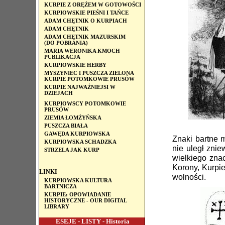
KURPIE Z ORĘŻEM W GOTOWOŚCI
KURPIOWSKIE PIEŚNI I TAŃCE
ADAM CHĘTNIK O KURPIACH
ADAM CHĘTNIK
ADAM CHĘTNIK MAZURSKIM
(DO POBRANIA)
MARIA WERONIKA KMOCH
PUBLIKACJA
KURPIOWSKIE HERBY
MYSZYNIEC I PUSZCZA ZIELONA
KURPIE POTOMKOWIE PRUSÓW
KURPIE NAJWAŻNIEJSI W
DZIEJACH
KURPIOWSCY POTOMKOWIE
PRUSÓW
ZIEMIA ŁOMŻYŃSKA
PUSZCZA BIAŁA
GAWĘDA KURPIOWSKA
Znaki bartne m
KURPIOWSKA SCHADZKA
nie uległ znie
STRZELA JAK KURP
wielkiego zna
Korony, Kurpie
LINKI
wolności.
KURPIOWSKA KULTURA
BARTNICZA
KURPIE: OPOWIADANIE
HISTORYCZNE - OUR DIGITAL
LIBRARY
ESEJE - LISTY - Historia