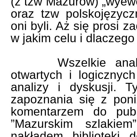
(z tzw Mazurów) „wyew
oraz tzw polskojęzycz
oni byli. Aż się prosi z
w jakim celu i dlaczego 
Wszelkie analizy 
otwartych i logiczny
analizy i dyskusji. 
zapoznania się z poni
komentarzem do publ
”Mazurskim szlaki
nakładem biblioteki d