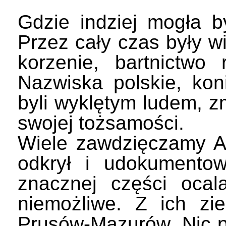
Gdzie indziej mogła b
Przez cały czas były w
korzenie, bartnictwo
Nazwiska polskie, kon
byli wyklętym ludem, 
swojej tożsamości.
Wiele zawdzięczamy A
odkrył i udokumentow
znacznej części ocala
niemożliwe. Z ich zi
Prusów-Mazurów. Nic po