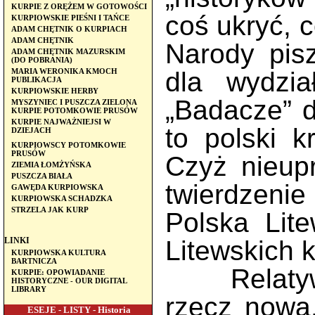
KURPIE Z ORĘŻEM W GOTOWOŚCI
coś ukryć, 
KURPIOWSKIE PIEŚNI I TAŃCE
ADAM CHĘTNIK O KURPIACH
ADAM CHĘTNIK
Narody pisz
ADAM CHĘTNIK MAZURSKIM
(DO POBRANIA)
dla wydzia
MARIA WERONIKA KMOCH
PUBLIKACJA
KURPIOWSKIE HERBY
„Badacze” d
MYSZYNIEC I PUSZCZA ZIELONA
KURPIE POTOMKOWIE PRUSÓW
KURPIE NAJWAŻNIEJSI W
to polski k
DZIEJACH
KURPIOWSCY POTOMKOWIE
PRUSÓW
Czyż nieupr
ZIEMIA ŁOMŻYŃSKA
PUSZCZA BIAŁA
twierdzeni
GAWĘDA KURPIOWSKA
KURPIOWSKA SCHADZKA
STRZELA JAK KURP
Polska Lit
Litewskich 
LINKI
KURPIOWSKA KULTURA
BARTNICZA
Relatywizm
KURPIE: OPOWIADANIE
HISTORYCZNE - OUR DIGITAL
LIBRARY
rzecz nowa.
ESEJE - LISTY - Historia