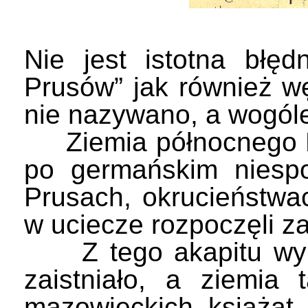
Nie jest istotna błę
Prusów” jak również w
nie nazywano, a wogóle 
Ziemia północnego Ma
po germańskim niesp
Prusach, okrucieństwa
w uciecze rozpoczęli z
Z tego akapitu wynik
zaistniało, a ziemia
mazowieckich książąt