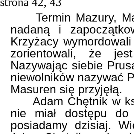
strona 42, 43
Termin Mazury, Mazu
nadaną i zapoczątk
Krzyżacy wymordowali
zorientowali, że je
Nazywając siebie Prusa
niewolników nazywać Pr
Masuren się przyjęłą.
Adam Chętnik w ksią
nie miał dostępu do 
posiadamy dzisiaj. W