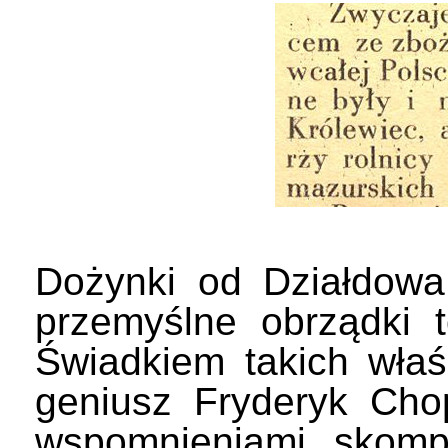
Dożynki od Działdowa
przemyślne obrządki 
Świadkiem takich wła
geniusz Fryderyk Chop
wspomnieniami, skomp