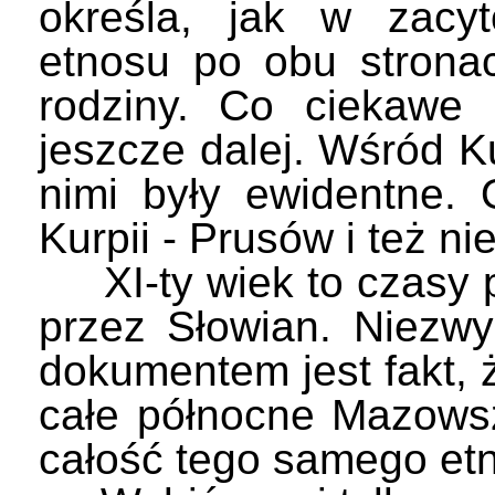
określa, jak w zacy
etnosu po obu stronac
rodziny. Co ciekawe 
jeszcze dalej. Wśród K
nimi były ewidentne. 
Kurpii - Prusów i też n
XI-ty wiek to czasy p
przez Słowian. Niezw
dokumentem jest fakt, ż
całe północne Mazowsz
całość tego samego et