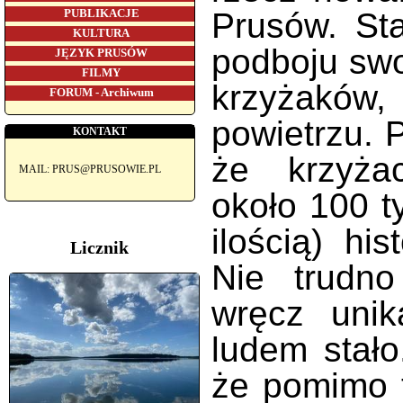
Prusów. Sta
PUBLIKACJE
KULTURA
podboju swo
JĘZYK PRUSÓW
FILMY
krzyżaków
FORUM - Archiwum
powietrzu. 
KONTAKT
że krzyżac
MAIL: PRUS@PRUSOWIE.PL
około 100 t
ilością) hi
Licznik
Nie trudno
wręcz unik
ludem stało
że pomimo t