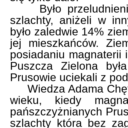
Było przeludnienie n
szlachty, aniżeli w i
było zaledwie 14% ziem
jej mieszkańców. Zie
posiadaniu magnaterii i
Puszcza Zielona była
Prusowie uciekali z po
Wiedza Adama Chętnik
wieku, kiedy magna
pańszczyżnianych Prusów
szlachty która bez za