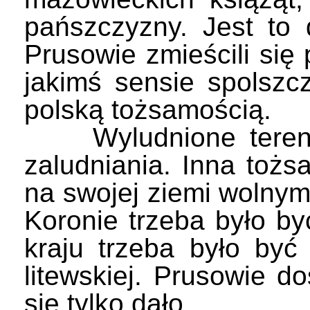
pańszczyzny. Jest to
Prusowie zmieścili si
jakimś sensie spolszcz
polską tożsamością.
Wyludnione tereny, 
zaludniania. Inna tożs
na swojej ziemi wolny
Koronie trzeba było b
kraju trzeba było być 
litewskiej. Prusowie do
się tylko dało.