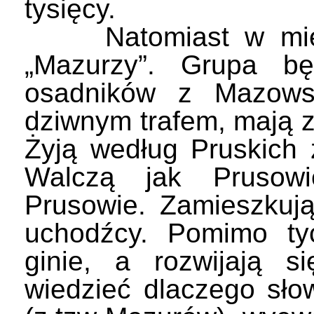
tysięcy.
Natomiast w miejsc
„Mazurzy”. Grupa b
osadników z Mazows
dziwnym trafem, mają 
Żyją według Pruskich 
Walczą jak Prusowi
Prusowie. Zamieszkuj
uchodźcy. Pomimo tyc
ginie, a rozwijają s
wiedzieć dlaczego sło