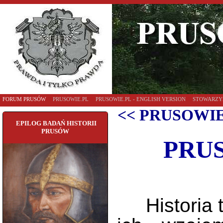
FORUM PRUSÓW
PRUSOWIE.PL
PRUSOWIE.PL - ENGLISH VERSION
STOWARZY
<< PRUSOWIE
EPILOG BADAŃ HISTORII
PRUSÓW
PRUS
Historia to