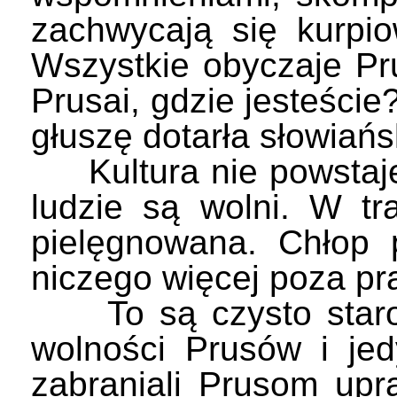
zachwycają się kurpi
Wszystkie obyczaje Pr
Prusai, gdzie jesteście
głuszę dotarła słowiańs
Kultura nie powstaje 
ludzie są wolni. W tr
pielęgnowana. Chłop 
niczego więcej poza pr
To są czysto starop
wolności Prusów i jed
zabraniali Prusom upra