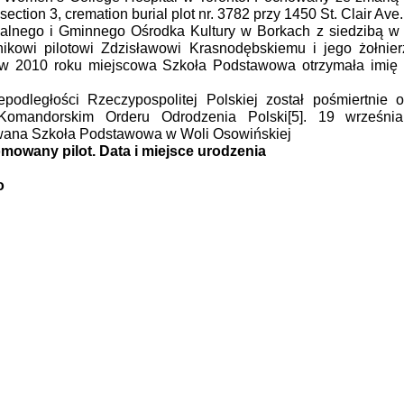
tion 3, cremation burial plot nr. 3782 przy 1450 St. Clair Ave.
alnego i Gminnego Ośrodka Kultury w Borkach z siedzibą w 
nikowi pilotowi Zdzisławowi Krasnodębskiemu i jego żołnie
w 2010 roku miejscowa Szkoła Podstawowa otrzymała imię p
podległości Rzeczypospolitej Polskiej został pośmiertnie 
omandorskim Orderu Odrodzenia Polski[5]. 19 wrześni
zwana Szkoła Podstawowa w Woli Osowińskiej
mowany pilot. Data i miejsce urodzenia
o