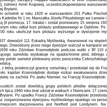
, żołnierz Armii Krajowej, uczestniczkapowstania warszawski
j Brytanii.
etni ochotnik w roku 1920 w warszawskim 201 Pułku Piechot
s Kadetów Nr 1 im. Marszałka Józefa Piłsudskiego we Lwowie i
 (II promocja, 17. lokata) i został promowany 15 sierpnia 19
ępnym roku odbył kurs pilotażu podstawowego w Dęblinie. Po
1930 roku ukończył kurs pilotażu wyższego w dywizjonie my
1937 dowodził 111 Eskadrą Myśliwską. Awansował na stopień 
iego. Dowodzony przez niego dywizjon walczył w kampanii wr
939 roku Zdzisław Krasnodębski podczas walki z Bf 110 zos
ącego samolotu wyskakuje na spadochronie pilot, którego a
się polski samolot pilotowany przez porucznika Cebrzyńskiego
owódcę.
z którą przekroczył granicę rumuńską i przedostał się do Fran
ski, kapitan Krasnodębski dostaje rozkaz ewakuowania dzie
dalej na zachód. Po ataku Niemiec na Francję Krasnodębski
ncuskich został dowódcą grupy polskich pilotów dołączonej
ach lipca 1940 roku brał udział w walkach z Niemcami. 17 czer
Brytanii. Po upadku Francji Zdzisław Krasnodębski przedostaj
zkaz zorganizowania dywizjonu myśliwskiego opartego na person
 miejscem stacjonowania jest Northolt pod Londynem. Na