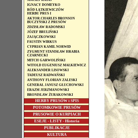
IGNACY DOMEYKO
RÓD ŁĄTKIEWICZÓW
HERBU PRUS I
AKTOR CHARLES BRONSON
BUCZYŃSKI Z PRUSÓW
ZDZISŁAW RADOMSKI
JÓZEF BRULIŃSKI
ZAJĄCZKOWSKI
FAUSTIN WIRKUS
CYPRIAN KAMIL NORWID
ZYGMUNT STANISŁAW HRABIA
CZARNECKI
MITCH GARWOLIŃSKI
WITOLD EUGENIUSZ MAŁKIEWICZ
ALEKSANDER LISOWSKI
TADEUSZ RADWAŃSKI
ANTHONY FLORIAN ZALESKI
GENERAŁ JANUSZ GŁUCHOWSKI
ERAZM JERZMANOWSKI
BRONISLAW ŻURAKOWSKI
HERBY PRUSÓW i SPIS
POTOMKOWIE PRUSÓW
PRUSOWIE O KURPIACH
ESEJE - LISTY - Historia
PUBLIKACJE
KULTURA