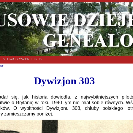
STOWARZYSZENIE PRUS
me
Dywizjon 303
dał się, jak historia dowiodła, z najwybitniejszych pil
itwie o Brytanię w roku 1940 -ym nie miał sobie równych. Wś
ików. O wybitności Dywizjonu 303, chluby polskiego lot
óry zamieszczamy poniżej.