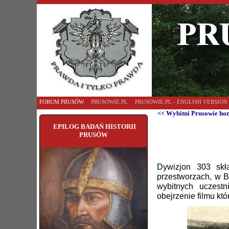
FORUM PRUSÓW
PRUSOWIE.PL
PRUSOWIE.PL - ENGLISH VERSION
<< Wybitni Prusowie ho
EPILOG BADAŃ HISTORII
PRUSÓW
Dywizjon 303 skła
przestworzach, w B
wybitnych uczestn
obejrzenie filmu kt