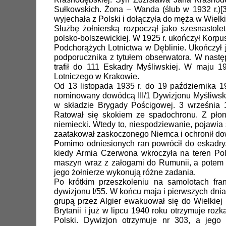
Sułkowskich. Żona – Wanda (ślub w 1932 r.)[3]
wyjechała z Polski i dołączyła do męża w Wielkie
Służbę żołnierską rozpoczął jako szesnastol
polsko-bolszewickiej. W 1925 r. ukończył Korpu
Podchorążych Lotnictwa w Dęblinie. Ukończył ją
podporucznika z tytułem obserwatora. W nast
trafił do 111 Eskadry Myśliwskiej. W maju 
Lotniczego w Krakowie.
Od 13 listopada 1935 r. do 19 października 
nominowany dowódcą III/1 Dywizjonu Myśliwsk
w składzie Brygady Pościgowej. 3 września 1
Ratował się skokiem ze spadochronu. Z płon
niemiecki. Wtedy to, niespodziewanie, pojawia 
zaatakował zaskoczonego Niemca i ochronił d
Pomimo odniesionych ran powrócił do eskadry, 
kiedy Armia Czerwona wkroczyła na teren Pol
maszyn wraz z załogami do Rumunii, a potem 
jego żołnierze wykonują różne zadania.
Po krótkim przeszkoleniu na samolotach fra
dywizjonu I/55. W końcu maja i pierwszych dni
grupą przez Algier ewakuował się do Wielkiej 
Brytanii i już w lipcu 1940 roku otrzymuje ro
Polski. Dywizjon otrzymuje nr 303, a jego