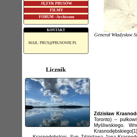
JĘZYK PRUSÓW
FILMY
FORUM - Archiwum
KONTAKT
Generał Władysław Si
MAIL: PRUS@PRUSOWIE.PL
Licznik
Zdzisław Krasnod
Toronto) – pułkow
Myśliwskiego. W
Krasnodębskiego[1
Krasnodębskiej. Syn Zdzisława Jana Krasnodę