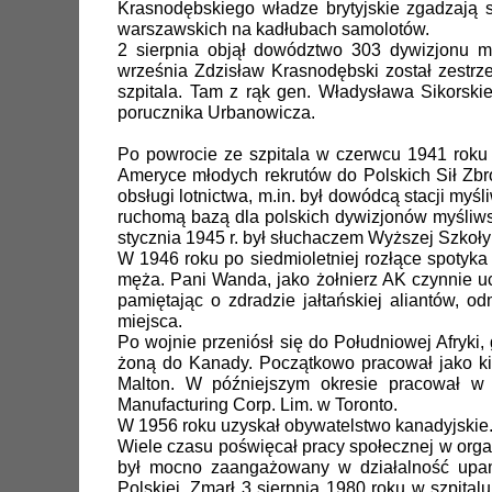
Krasnodębskiego władze brytyjskie zgadzają 
warszawskich na kadłubach samolotów.
2 sierpnia objął dowództwo 303 dywizjonu my
września Zdzisław Krasnodębski został zestrze
szpitala. Tam z rąk gen. Władysława Sikorskie
porucznika Urbanowicza.
Po powrocie ze szpitala w czerwcu 1941 roku
Ameryce młodych rekrutów do Polskich Sił Zbr
obsługi lotnictwa, m.in. był dowódcą stacji myś
ruchomą bazą dla polskich dywizjonów myśliws
stycznia 1945 r. był słuchaczem Wyższej Szkoł
W 1946 roku po siedmioletniej rozłące spotyka
męża. Pani Wanda, jako żołnierz AK czynnie u
pamiętając o zdradzie jałtańskiej aliantów, o
miejsca.
Po wojnie przeniósł się do Południowej Afryki,
żoną do Kanady. Początkowo pracował jako kier
Malton. W późniejszym okresie pracował w 
Manufacturing Corp. Lim. w Toronto.
W 1956 roku uzyskał obywatelstwo kanadyjskie
Wiele czasu poświęcał pracy społecznej w orga
był mocno zaangażowany w działalność upam
Polskiej. Zmarł 3 sierpnia 1980 roku w szpita