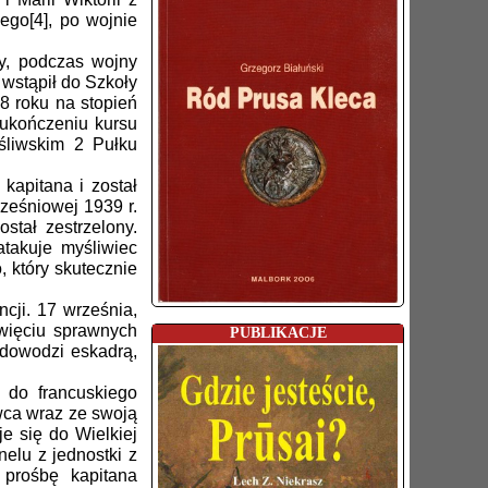
ego[4], po wojnie
y, podczas wojny
 wstąpił do Szkoły
28 roku na stopień
 ukończeniu kursu
śliwskim 2 Pułku
kapitana i został
ześniowej 1939 r.
tał zestrzelony.
takuje myśliwiec
, który skutecznie
cji. 17 września,
więciu sprawnych
PUBLIKACJE
 dowodzi eskadrą,
 do francuskiego
wca wraz ze swoją
e się do Wielkiej
elu z jednostki z
 prośbę kapitana