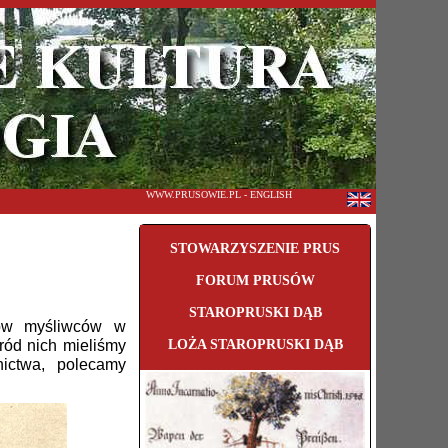
WWW.PRUSOWIE.PL - ENGLISH
STOWARZYSZENIE PRUS
FORUM PRUSÓW
STAROPRUSKI DĄB
otów myśliwców w
ród nich mieliśmy
LOŻA STAROPRUSKI DĄB
nictwa, polecamy