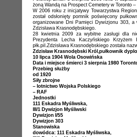
żoną Wandą na Prospect Cemetery w Toronto – sec
W 2006 roku z inicjatywy Towarzystwa Region
został odsłonięty pomnik poświęcony pułkow
organizowane Dni Pamięci Dywizjonu 303, a 
Zdzisława Krasnodębskiego.
28 kwietnia 2009 za wybitne zasługi dla nie
Prezydenta Lecha Kaczyńskiego Krzyżem K
płk.pil.Zdzisława Krasnodębskiego została na
Zdzisław Krasnodębski Król,pułkownik dyplo
10 lipca 1904 Wola Osowińska
Data i miejsce śmierci 3 sierpnia 1980 Toront
Przebieg służby
od 1920
Siły zbrojne
– lotnictwo Wojska Polskiego
– RAF
Jednostki
111 Eskadra Myśliwska,
III/1 Dywizjon Myśliwski
Dywizjon I/55
Dywizjon 303
Stanowiska
dowódca: 111 Eskadra Myśliwska,