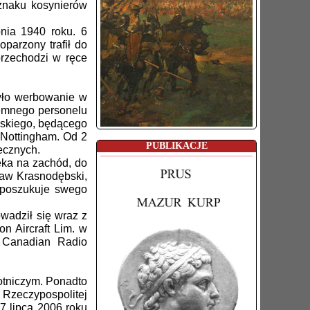
znaku kosynierów
nia 1940 roku. 6
parzony trafił do
przechodzi w ręce
było werbowanie w
iemnego personelu
iwskiego, będącego
 Nottingham. Od 2
PUBLIKACJE
ecznych.
eka na zachód, do
ław Krasnodębski,
, poszukuje swego
owadził się wraz z
n Aircraft Lim. w
, Canadian Radio
otniczym. Ponadto
Rzeczypospolitej
7 lipca 2006 roku