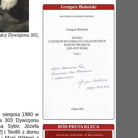
Grzegorz Białuński
ódcę Dywizjonu 303,
3 sierpnia 1980 w
ca 303 Dywizjonu
a Sybir, Józefa
RÓD PRUSA KLECA
i Teofili z domu
 Marii Wiktorii z