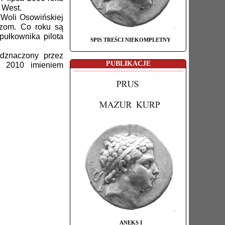
 West.
Woli Osowińskiej
rzom. Co roku są
ułkownika pilota
SPIS TREŚCI NIEKOMPLETNY
odznaczony przez
PUBLIKACJE
a 2010 imieniem
ANEKS I