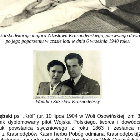
korski dekoruje majora Zdzisława Krasnodębskiego, pierwszego dow
po jego poparzeniu w czasie lotu w dniu 6 września 1940 roku.
Wanda i Zdzisław Krasnodębscy
ębski
ps. „Król” (ur. 10 lipca 1904 w Woli Osowińskiej, zm. 
nik dyplomowany pilot Wojska Polskiego, twórca i dowód
nuk powstańca styczniowego z roku 1863 i zesłańca n
] z Krasnodębów Kasm herbu Pobóg odmiana Krasnodębski[2] 
bskiego, zarządcy majątku Makowskich w Woli Osowińskiej i