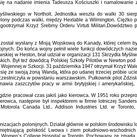
się na nadanie imienia Tadeusza Kościuszki i namalowanie 
śliwskiego w Northolt. Jednostka weszła do walki 30 sierp
lony podczas walki, między Hextable a Wilmington. Ciężko po
gootrzymał Krzyż Srebrny Orderu Virtuti Militari.Dowództwo 
 został wysłany z Misją Wojskową do Kanady, której celem 
ojnych. Do końca wojny pełnił wiele funkcji dowódczych naz
liwskiej w Heston, brał udział w organizacji 131 Skrzydła Myśl
kich. Był też dowódcą Polskiej Szkoły Pilotów w Newton pod
y Wojennej w Szkocji. 31 października 1947 otrzymał Krzyż Wal
 się ze swoją żoną Wandą, która po udanej trzeciej próbie uci
czestniczyła w powstaniu warszawskim. Pułkownik pilot Zdzis
dmawia zaszczytów pracy w armii brytyjskiej i amerykańskiej
 gdzie pracował czas jakiś jako kierowca. W 1951 roku przepr
owca, następnie był inspektorem w firmie lotniczej Sanderso
Motorola Canada Ltd., Addison Industries Ltd. w Toronto
.
nizacjach polonijnych. Działał głównie w polskim środowisku l
iętniającą polskość Lwowa i ziem południowo-wschodnich 
lu Women’s College Hospital w Toronto. Pochowany ze zmarłą 