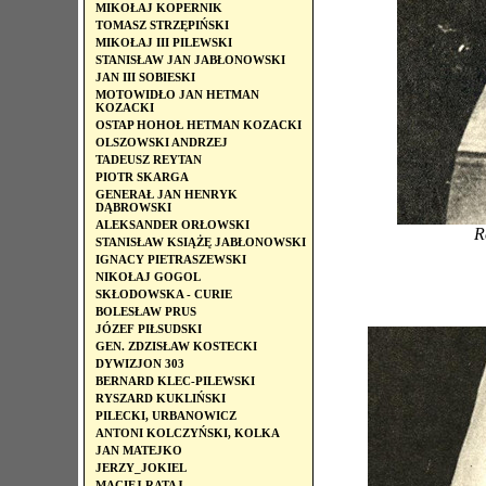
MIKOŁAJ KOPERNIK
TOMASZ STRZĘPIŃSKI
MIKOŁAJ III PILEWSKI
STANISŁAW JAN JABŁONOWSKI
JAN III SOBIESKI
MOTOWIDŁO JAN HETMAN
KOZACKI
OSTAP HOHOŁ HETMAN KOZACKI
OLSZOWSKI ANDRZEJ
TADEUSZ REYTAN
PIOTR SKARGA
GENERAŁ JAN HENRYK
DĄBROWSKI
ALEKSANDER ORŁOWSKI
R
STANISŁAW KSIĄŻĘ JABŁONOWSKI
IGNACY PIETRASZEWSKI
NIKOŁAJ GOGOL
SKŁODOWSKA - CURIE
BOLESŁAW PRUS
JÓZEF PIŁSUDSKI
GEN. ZDZISŁAW KOSTECKI
DYWIZJON 303
BERNARD KLEC-PILEWSKI
RYSZARD KUKLIŃSKI
PILECKI, URBANOWICZ
ANTONI KOLCZYŃSKI, KOLKA
JAN MATEJKO
JERZY_JOKIEL
MACIEJ RATAJ