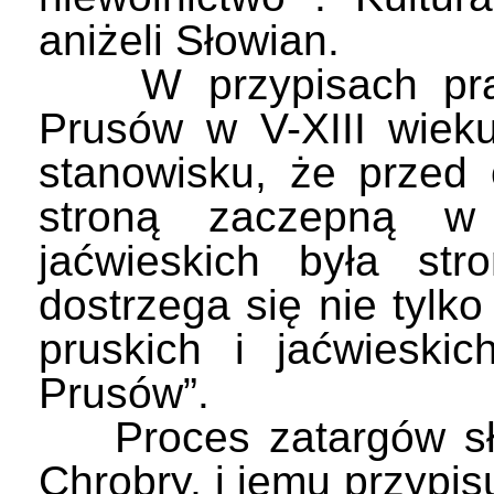
aniżeli Słowian.
W przypisach pracy
Prusów w V-XIII wieku
stanowisku, że przed
stroną zaczepną w 
jaćwieskich była str
dostrzega się nie tylk
pruskich i jaćwieski
Prusów”.
Proces zatargów słow
Chrobry, i jemu przypi