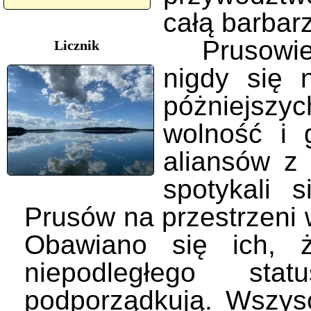
całą barbar
Prusowie, 
Licznik
nigdy się n
póżniejszyc
wolność i 
aliansów z 
spotykali 
Prusów na przestrzeni 
Obawiano się ich, 
niepodległego st
podporządkują. Wszysc