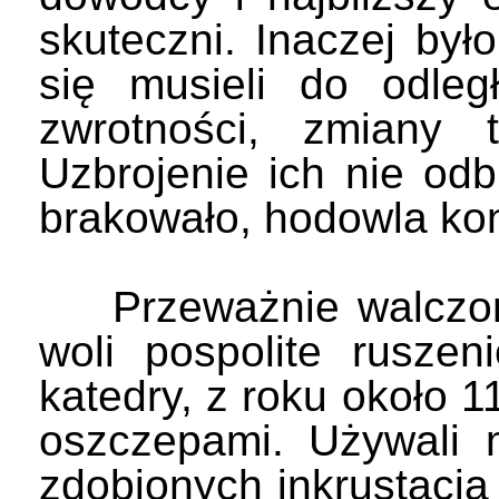
skuteczni. Inaczej by
się musieli do odleg
zwrotności, zmiany t
Uzbrojenie ich nie od
brakowało, hodowla kon
Przeważnie walczono 
woli pospolite ruszen
katedry, z roku około 1
oszczepami. Używali 
zdobionych inkrustacją 