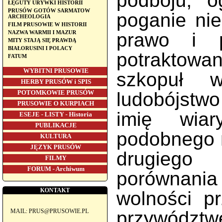
podboju, o
ŁĘGUTY URYWKI HISTORII
PRUSÓW GOTÓW SARMATOW
poganie nie
ARCHEOLOGIA
FILM PRUSOWIE W HISTORII
prawo i p
NAZWA WARMII I MAZUR
MITY STAJĄ SIĘ PRAWDĄ
BIAŁORUSINI I POLACY
potraktowa
FATUM
WYBITNI PRUSOWIE
szkopuł 
HERBY PRUSÓW i SPIS
ludobójstwo
POTOMKOWIE PRUSÓW
PRUSOWIE O KURPIACH
imię wiar
ESEJE - LISTY - Historia
PUBLIKACJE
podobnego ni
KULTURA
JĘZYK PRUSÓW
drugiego
FILMY
FORUM - Archiwum
porównania
KONTAKT
wolności p
przywództw
MAIL: PRUS@PRUSOWIE.PL