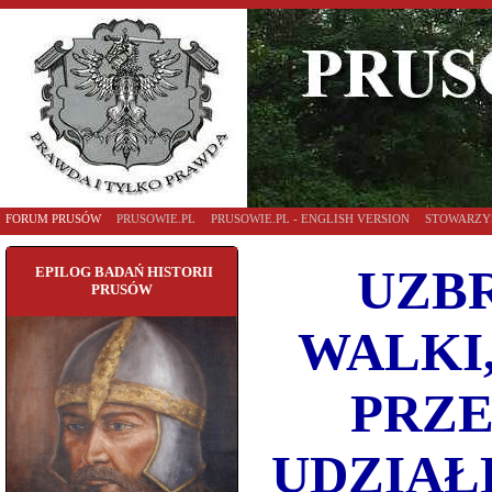
FORUM PRUSÓW
PRUSOWIE.PL
PRUSOWIE.PL - ENGLISH VERSION
STOWARZY
UZBR
EPILOG BADAŃ HISTORII
PRUSÓW
WALKI
PRZE
UDZIAŁ