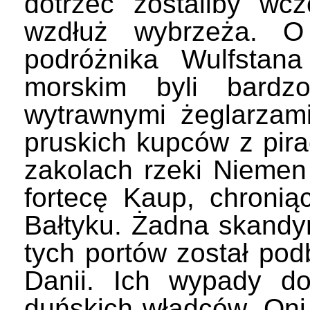
dotrzeć zostaliby wcz
wzdłuż wybrzeża. O
podróżnika Wulfstan
morskim byli bardzo
wytrawnymi żeglarzam
pruskich kupców z pira
zakolach rzeki Niemen
fortecę Kaup, chronią
Bałtyku. Żadna skandyn
tych portów został pod
Danii. Ich wypady d
duńskich władców. Oni 