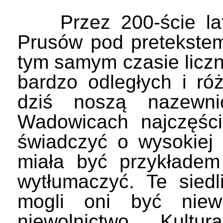
Przez 200-ście lat c
Prusów pod pretekstem
tym samym czasie licz
bardzo odległych i ró
dziś noszą nazewni
Wadowicach najczęści
świadczyć o wysokiej 
miała być przykładem
wytłumaczyć. Te sied
mogli oni być niewo
niewolnictwo . Kultu