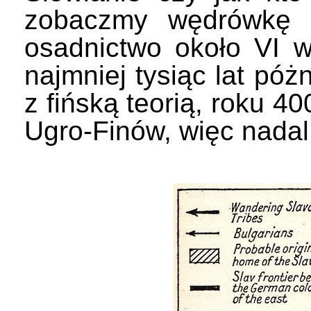
zobaczmy wędrówkę Sł
osadnictwo około VI w
najmniej tysiąc lat póż
z fińską teorią, roku 4
Ugro-Finów, więc nadal