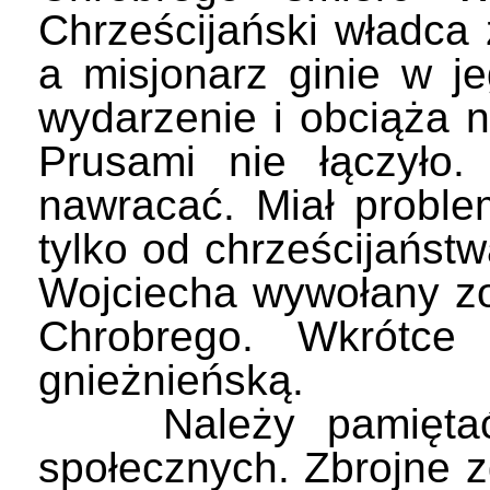
Chrześcijański władca
a misjonarz ginie w j
wydarzenie i obciąża 
Prusami nie łączyło.
nawracać. Miał proble
tylko od chrześcijaństw
Wojciecha wywołany zo
Chrobrego. Wkrótce
gnieżnieńską.
Należy pamiętać, że
społecznych. Zbrojne 