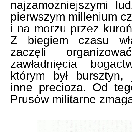
najzamożniejszymi lu
pierwszym millenium czę
i na morzu przez kurońs
Z biegiem czasu wła
zaczęli organizo
zawładnięcia bogact
którym był bursztyn,
inne precioza. Od teg
Prusów militarne zmagan