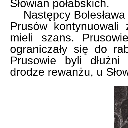
Słowian połabskich.
Następcy Bolesława C
Prusów kontynuowali 
mieli szans. Prusowi
ograniczały się do ra
Prusowie byli dłużni
drodze rewanżu, u Słowi