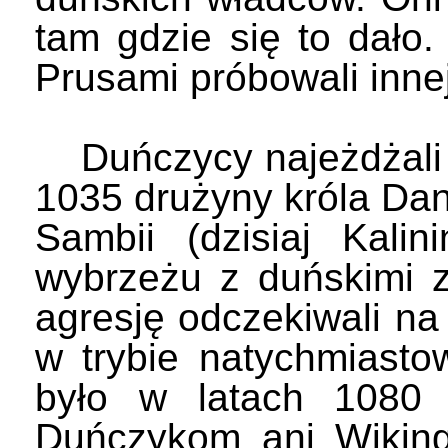
tam gdzie się to dało
Prusami próbowali innej
Duńczycy najeżdżali P
1035 drużyny króla Dan
Sambii (dzisiaj Kalin
wybrzeżu z duńskimi z
agresję odczekiwali na 
w trybie natychmiasto
było w latach 1080 
Duńczykom ani Wiking