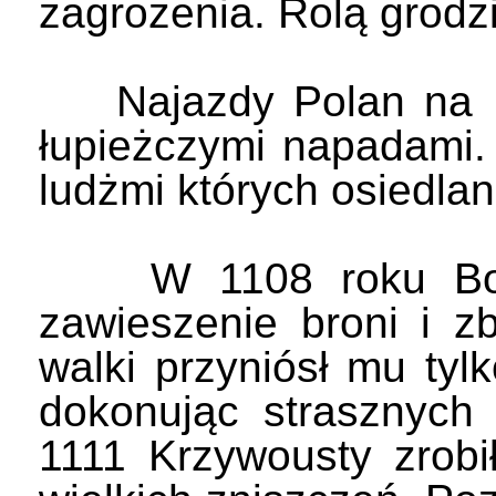
zagrożenia. Rolą grodz
Najazdy Polan na Pr
łupieżczymi napadami.
ludżmi których osiedlan
W 1108 roku Bolesł
zawieszenie broni i z
walki przyniósł mu tyl
dokonując strasznych
1111 Krzywousty zrob