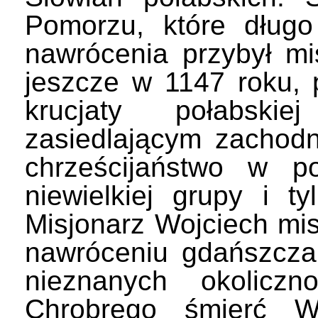
Pomorzu, które długo
nawrócenia przybył mi
jeszcze w 1147 roku, 
krucjaty połabski
zasiedlającym zachodn
chrześcijaństwo w p
niewielkiej grupy i t
Misjonarz Wojciech mi
nawróceniu gdańszcza
nieznanych okoliczn
Chrobrego śmierć Wo