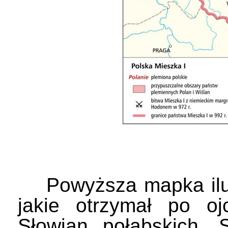
Powyższa mapka ilust
jakie otrzymał po oj
Słowian połabskich. 