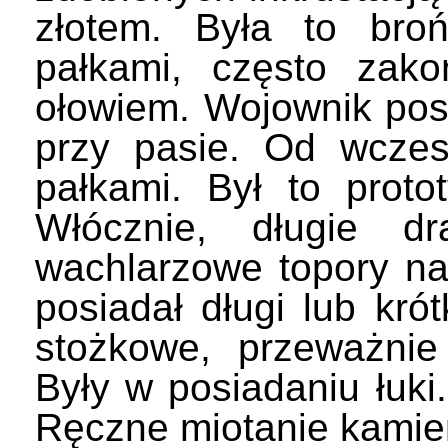
złotem. Była to broń
pałkami, często zak
ołowiem. Wojownik pos
przy pasie. Od wczes
pałkami. Był to proto
Włócznie, długie d
wachlarzowe topory na
posiadał długi lub kró
stożkowe, przeważnie
Były w posiadaniu łuk
Ręczne miotanie kamien