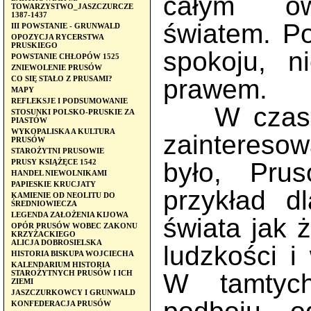
całym ów
TOWARZYSTWO_JASZCZURCZE
1387-1437
światem. Po
III POWSTANIE - GRUNWALD
OPOZYCJA RYCERSTWA
PRUSKIEGO
spokoju, n
POWSTANIE CHŁOPÓW 1525
ZNIEWOLENIE PRUSÓW
prawem.
CO SIĘ STAŁO Z PRUSAMI?
MAPY
REFLEKSJE I PODSUMOWANIE
W czasie 
STOSUNKI POLSKO-PRUSKIE ZA
PIASTÓW
WYKOPALISKA A KULTURA
zainteresow
PRUSÓW
STAROŻYTNI PRUSOWIE
było, Prus
PRUSY KSIĄŻĘCE 1542
HANDEL NIEWOLNIKAMI
PAPIESKIE KRUCJATY
przykład d
KAMIENIE OD NEOLITU DO
ŚREDNIOWIECZA
LEGENDA ZAŁOŻENIA KIJOWA
świata jak 
OPÓR PRUSÓW WOBEC ZAKONU
KRZYŻACKIEGO
ALICJA DOBROSIELSKA
ludzkości i
HISTORIA BISKUPA WOJCIECHA
KALENDARIUM HISTORIA
W tamtych
STAROŻYTNYCH PRUSÓW I ICH
ZIEMI
JASZCZURKOWCY I GRUNWALD
KONFEDERACJA PRUSÓW