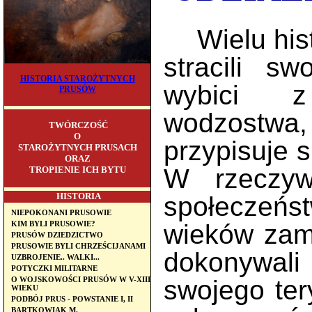
Wielu histo
stracili sw
HISTORIA STAROŻYTNYCH
wybici z
PRUSÓW
wodzostwa
TWÓRCZOŚĆ
O
przypisuje 
STAROŻYTNYCH PRUSACH
ORAZ
W rzeczywi
TROPIENIE ICH BYTU
HISTORIA
społeczeń
NIEPOKONANI PRUSOWIE
wieków zami
KIM BYLI PRUSOWIE?
PRUSÓW DZIEDZICTWO
PRUSOWIE BYLI CHRZEŚCIJANAMI
dokonywali
UZBROJENIE.. WALKI...
POTYCZKI MILITARNE
swojego ter
O WOJSKOWOŚCI PRUSÓW W V-XIII
WIEKU
PODBÓJ PRUS - POWSTANIE I, II
BARTKOWIAK M.