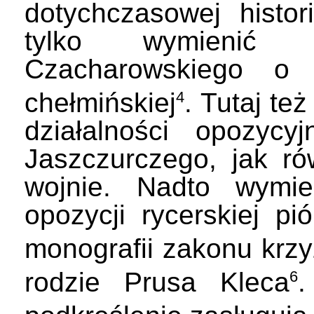
dotychczasowej histor
tylko wymienić 
Czacharowskiego o 
chełmińskiej
. Tutaj tez
4
działalności opozyc
Jaszczurczego, jak rów
wojnie. Nadto wymie
opozycji rycerskiej pi
monografii zakonu krzy
rodzie Prusa Kleca
.
6