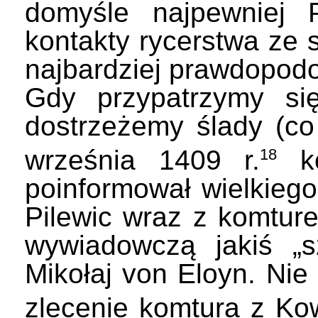
domyśle najpewniej 
kontakty rycerstwa ze st
najbardziej prawdopod
Gdy przypatrzymy sie
dostrzeżemy ślady (c
września 1409 r.
ko
18
poinformował wielkiego 
Pilewic wraz z komture
wywiadowczą jakiś „
Mikołaj von Eloyn. Nie 
zlecenie komtura z Kow