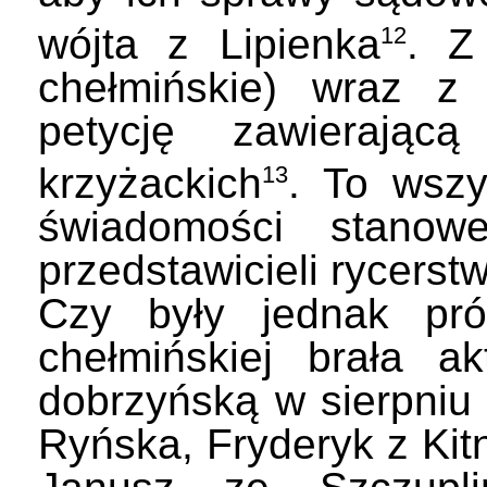
wójta z Lipienka
. Z
12
chełmińskie) wraz z 
petycję zawierając
krzyżackich
. To wszy
13
świadomości stanow
przedstawicieli rycers
Czy były jednak prób
chełmińskiej brała a
dobrzyńską w sierpniu
Ryńska, Fryderyk z Kit