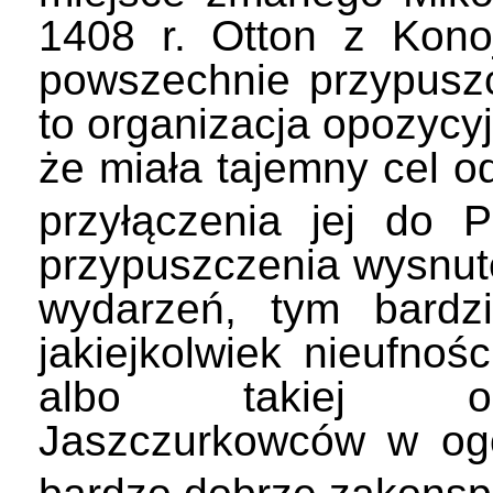
1408 r. Otton z Konoj
powszechnie przypuszcz
to organizacja opozycy
że miała tajemny cel o
przyłączenia jej do P
przypuszczenia wysnute
wydarzeń, tym bardzi
jakiejkolwiek nieufnos
albo takiej opoz
Jaszczurkowców w ogó