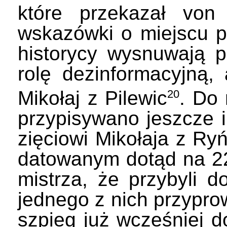
które przekazał von E
wskazówki o miejscu p
historycy wysnuwają 
rolę dezinformacyjna
Mikołaj z Pilewic
. Do 
20
przypisywano jeszcze 
zięciowi Mikołaja z Ryń
datowanym dotąd na 2
mistrza, że przybyli
jednego z nich przypro
szpieg już wcześniej