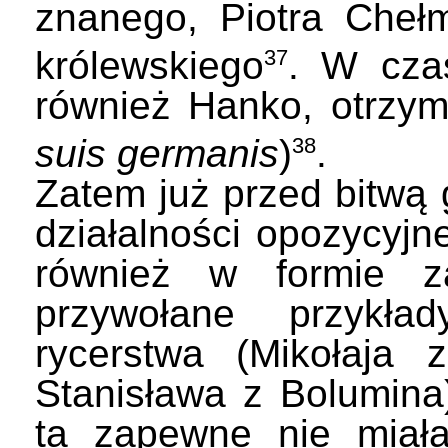
znanego, Piotra Cheł
królewskiego
. W czas
37
również Hanko, otrzym
suis germanis
)
.
38
Zatem już przed bitwą
działalności opozycyjne
również w formie z
przywołane przykład
rycerstwa (Mikołaja 
Stanisława z Bolumina)
ta zapewne nie miała 