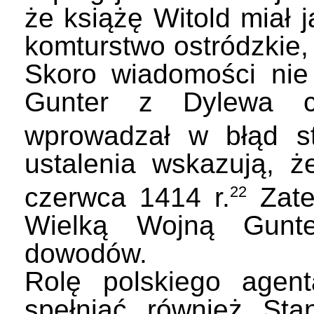
że książę Witold mi
komturstwo ostródzkie,
Skoro wiadomości nie
Gunter z Dylewa ce
wprowadzał w błąd str
ustalenia wskazują, 
czerwca 1414 r.
Zatem
22
Wielką Wojną Gunt
dowodów.
Rolę polskiego agen
spełniać również St