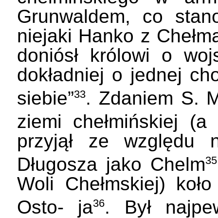
Grunwaldem, co stanow
niejaki Hanko z Chełma
doniósł królowi o wo
dokładniej o jednej cho
siebie”
. Zdaniem S. M
33
ziemi chełmińskiej (
przyjął ze względ
Długosza jako Chelm
35
Woli Chełmskiej) koł
Osto- ja
. Był najpe
36