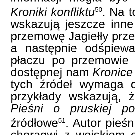
Kroniki konfliktu
. Na t
50
wskazują jeszcze inne
przemowę Jagiełły przed
a następnie odśpie
płaczu po przemowie k
dostępnej nam
Kronice 
tych źródeł wymaga d
przykłady wskazują, 
Pieśni o pruskiej po
źródłowe
. Autor pieś
51
chorągwi z wojskiem c