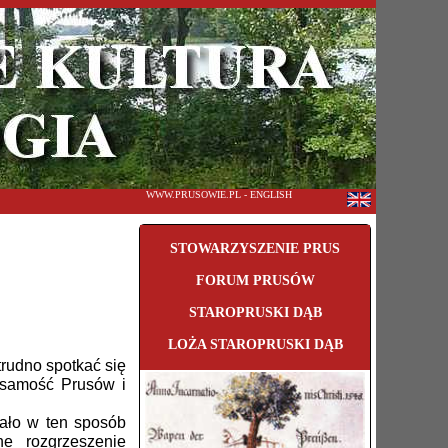
WWW.PRUSOWIE.PL - ENGLISH
STOWARZYSZENIE PRUS
FORUM PRUSÓW
STAROPRUSKI DĄB
LOŻA STAROPRUSKI DĄB
rudno spotkać się
ożsamość Prusów i
ało w ten sposób
e rozgrzeszenie