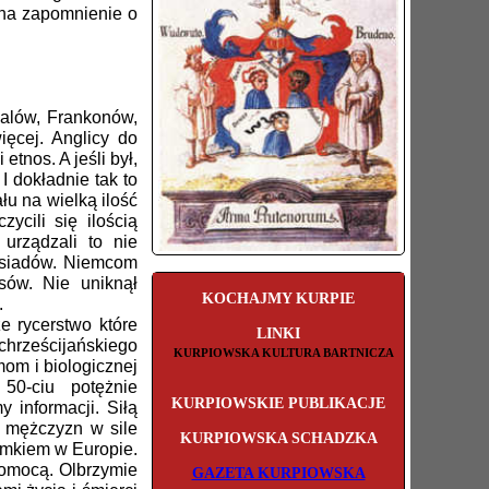
 na zapomnienie o
Galów, Frankonów,
ęcej. Anglicy do
tnos. A jeśli był,
I dokładnie tak to
łu na wielką ilość
cili się ilością
urządzali to nie
sąsiadów. Niemcom
sów. Nie uniknął
KOCHAJMY KURPIE
.
e rycerstwo które
LINKI
chrześcijańskiego
KURPIOWSKA KULTURA BARTNICZA
mom i biologicznej
50-ciu potężnie
KURPIOWSKIE PUBLIKACJE
 informacji. Siłą
e mężczyzn w sile
KURPIOWSKA SCHADZKA
amkiem w Europie.
pomocą. Olbrzymie
GAZETA KURPIOWSKA