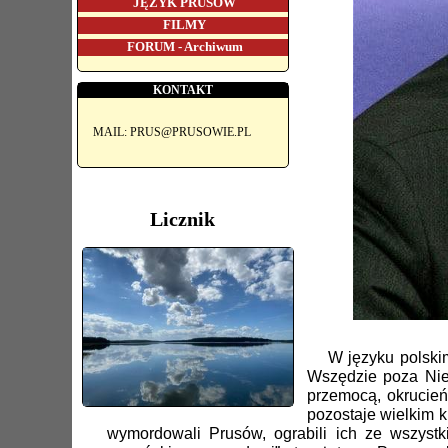
JĘZYK PRUSÓW
FILMY
FORUM - Archiwum
KONTAKT
MAIL: PRUS@PRUSOWIE.PL
Licznik
W języku polskim s
Wszędzie poza Niem
przemocą, okrucie
pozostaje wielkim k
wymordowali Prusów, ograbili ich ze wszystk