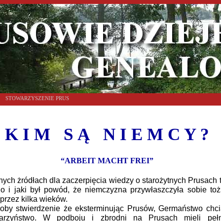
STOWARZYSZENIE PRUS
K I M S Ą N I E M C Y ?
“ARBEIT MACHT FREI”
ch żródłach dla zaczerpięcia wiedzy o starożytnych Prusach t
go i jaki był powód, że niemczyzna przywłaszczyła sobie t
 przez kilka wieków.
y stwierdzenie że eksterminując Prusów, Germaństwo chci
arzyństwo. W podboju i zbrodni na Prusach mieli pełn