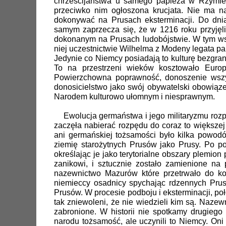
chrześcijaństwa u samego papieża w Rzymie 
przeciwko nim ogłoszona krucjata. Nie ma n
dokonywać na Prusach eksterminacji. Do dnia
samym zaprzecza się, że w 1216 roku przyjęli o
dokonanym na Prusach ludobójstwie. W tym wsz
niej uczestnictwie Wilhelma z Modeny legata p
Jedynie co Niemcy posiadają to kulturę bezgr
To na przestrzeni wieków kosztowało Europę
Powierzchowna poprawność, donoszenie wszys
donosicielstwo jako swój obywatelski obowią
Narodem kulturowo ułomnym i niesprawnym.
Ewolucja germaństwa i jego militaryzmu rozpo
zaczęła nabierać rozpędu do coraz to większej
ani germańskiej tożsamości było kilka powod
ziemię starożytnych Prusów jako Prusy. Po p
określając je jako terytorialne obszary plemio
zanikowi, i sztucznie zostało zamienione na
nazewnictwo Mazurów które przetrwało do koń
niemieccy osadnicy spychając rdzennych Pru
Prusów. W procesie podboju i eksterminacji, poł
tak zniewoleni, że nie wiedzieli kim są. Naze
zabronione. W historii nie spotkamy drugiego
narodu tożsamość, ale uczynili to Niemcy. Oni