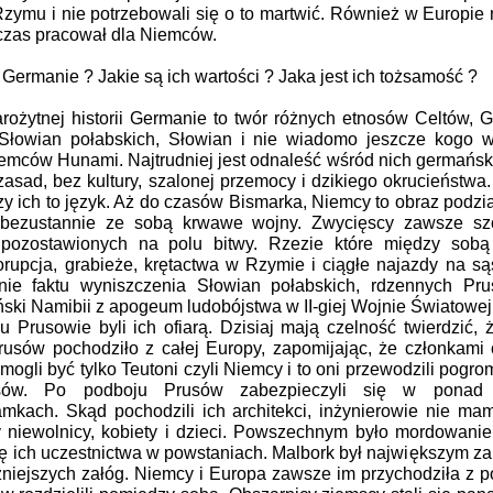
Rzymu i nie potrzebowali się o to martwić. Również w Europie
i czas pracował dla Niemców.
ermanie ? Jakie są ich wartości ? Jaka jest ich tożsamość ?
żytnej historii Germanie to twór różnych etnosów Celtów, 
Słowian połabskich, Słowian i nie wiadomo jeszcze kogo wi
emców Hunami. Najtrudniej jest odnaleść wśród nich germański e
 zasad, bez kultury, szalonej przemocy i dzikiego okrucieństwa. 
zy ich to język. Aż do czasów Bismarka, Niemcy to obraz podzia
 bezustannie ze sobą krwawe wojny. Zwycięscy zawsze szczy
ozostawionych na polu bitwy. Rzezie które między sobą 
 korupcja, grabieże, krętactwa w Rzymie i ciągłe najazdy na 
anie faktu wyniszczenia Słowian połabskich, rdzennych Pru
ski Namibii z apogeum ludobójstwa w II-giej Wojnie Światowej
rusowie byli ich ofiarą. Dzisiaj mają czelność twierdzić, ż
Prusów pochodziło z całej Europy, zapomijając, że członkami 
gli być tylko Teutoni czyli Niemcy i to oni przewodzili pogro
rusów. Po podboju Prusów zabezpieczyli się w ponad 
amkach. Skąd pochodzili ich architekci, inżynierowie nie mamy
y niewolnicy, kobiety i dzieci. Powszechnym było mordowani
ę ich uczestnictwa w powstaniach. Malbork był największym z
czniejszych załóg. Niemcy i Europa zawsze im przychodziła z 