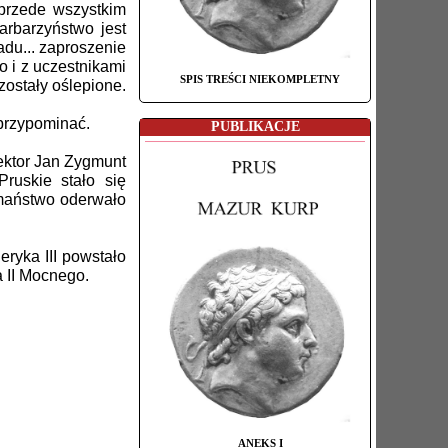
 przede wszystkim
rbarzyństwo jest
adu... zaproszenie
 i z uczestnikami
SPIS TREŚCI NIEKOMPLETNY
ostały oślepione.
przypominać.
PUBLIKACJE
ektor Jan Zygmunt
ruskie stało się
rmaństwo oderwało
yka III powstało
a II Mocnego.
ANEKS I