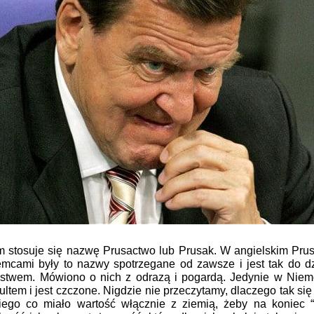
tosuje się nazwę Prusactwo lub Prusak. W angielskim Pruss
cami były to nazwy spotrzegane od zawsze i jest tak do dz
ństwem. Mówiono o nich z odrazą i pogardą. Jedynie w Niem
ultem i jest czczone. Nigdzie nie przeczytamy, dlaczego tak się 
iego co miało wartość włącznie z ziemią, żeby na koniec “