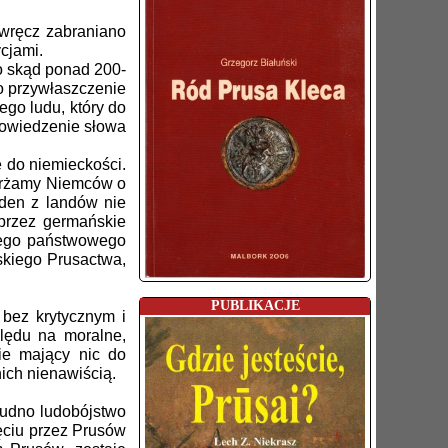
wręcz zabraniano
cjami.
o skąd ponad 200-
 o przywłaszczenie
go ludu, który do
powiedzenie słowa
 do niemieckości.
karżamy Niemców o
aden z landów nie
przez germańskie
onego państwowego
skiego Prusactwa,
PUBLIKACJE
 bez krytycznym i
lędu na moralne,
ie mający nic do
nich nienawiścią.
Trudno ludobójstwo
ęciu przez Prusów