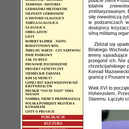
połacie ziemi Prusó
TASMANIA - HISTORIA
totalnie zniew
GERMAŃSKI MILITARYZM
zmilitaryzowanym.
NIEZNANY GERMANIZM
siłę niewolniczą ży
O HISTORII GŁAGOLICY
w podzamczach w 
TABELA GLAGOLICA
dostojnicy krzyżac
GŁAGOLICA
OBIEG AZOTU
silną militarną or
LISTY
ROBERT KLIMEK - NAITO
Zbliżał się upade
BURSZTYNOWY RÓG
Bliskiego Wschodu 
ŚMIECHU WARTE - CZY NAPEWNO!
tereny sąsiadujące
DWIE PODKOWY
JAK TO BYŁO
przegonił ich. Nie
PRUSOWIE POCHODZENIE
chrześcijańskiego 
PROJEKT GENETYCZNY
Konrad Mazowiecki
NIEMIECKIE ŻĄDANIA
granicę z Prusami w
KIM SĄ NIEMCY?
LEPIEJ BYĆ KRZYWDZONYM NIŻ
KRZYWDZĄCYM
Wiek XVI to począte
PRUSKIE “OJCZE NASZ” TAWA
Hohenzolern. Przes
NOUSON
Staremu. Łączyło ic
NAMIBIA, NIEMCY PRZEPRASZAJĄ
POLSKA POMIĘDZY MŁOTEM A
KOWADŁEM
LISTY O PRUSACH
PUBLIKACJE
KULTURA