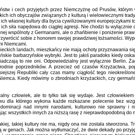
stw i cech przyjętych przez Niemczyżnę od Prusów, którym 
ich ich obyczajów związanych z kulturą i wielowiecznymi trady
h własnej kultury dla bycia cywilizowanymi europejczykami t
ich siła napędowa do ciągłej agresji. Nie chodzi tu wyłącznie
ej wspólnoty z Germanami, ale o zhańbienie i poniżenie prawe
przywrócić sobie z honorem swojej prawdziwej tożsamości. Wy
mi Niemcami.
ckich landach, mieszkańcy nie mają ochoty przyznawania się
skie barbarzyńskie wybryki. Jest to jakiś paradoks kiedy os
adczają to nie oni. Odpowiedzialny jest wyłącznie Berlin. Ż
rodnie poprzedników. A przecież od czasów Krzyżactwa, po
zisiejszej Republiki cały czas mamy ciągłość tego nieokreśl
 Niemca. Kiedy mówimy o zbrodniach krzyżackich, czy germań
ny człowiek, ale to tylko tak się wydaje. Jest człowiekiem
wu dla którego wykona każde rozkazane polecenie bez wzg
 dominacji nad innymi narodami, kulturowo nie sprawny i n
żając wszystkich innych za niższą rasę z nieprawdopodobną do 
kiej, takiej kultury nie ma, nigdy ona nie została stworzona. 
ają w genach. Jak można wytłumaczyć, że dwie dekady po przyj