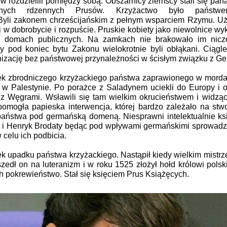
w rozdzielili pomiędzy sobą. Obszarnicy ziemscy stali się pana
olonych rdzennych Prusów. Krzyżactwo było państw
 Byli zakonem chrześcijańskim z pełnym wsparciem Rzymu. U
li w dobrobycie i rozpuście. Pruskie kobiety jako niewolnice w
domach publicznych. Na zamkach nie brakowało im niczeg
cy pod koniec bytu Zakonu wielokrotnie byli obłąkani. Ciągle
ganizację bez państwowej przynależności w ścisłym związku z 
k zbrodniczego krzyżackiego państwa zaprawionego w morda
w Palestynie. Po porażce z Saladynem uciekli do Europy i o
 z Węgrami. Wsławili się tam wielkim okrucieństwem i widząc 
 pomogła papieska interwencja, której bardzo zależało na stw
państwa pod germańską domeną. Niesprawni intelektualnie ks
 i Henryk Brodaty będąc pod wpływami germańskimi sprowadz
 celu ich podbicia.
k upadku państwa krzyżackiego. Nastąpił kiedy wielkim mistrz
zedł on na luteranizm i w roku 1525 złożył hołd królowi pol
h pokrewieństwo. Stał się księciem Prus Książęcych.