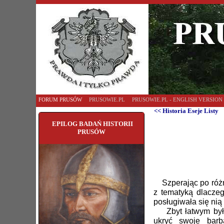
FORUM PRUSÓW
PRUSOWIE.PL
PRUSOWIE.PL - ENGLISH VERSION
<< Historia Eseje Listy
EPILOG BADAŃ HISTORII
PRUSÓW
Szperając po różny
z tematyką dlacze
posługiwała się nią
Zbyt łatwym byłob
ukryć swoje barb