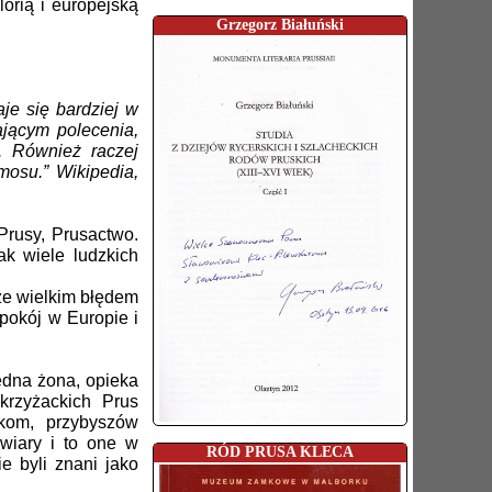
orią i europejską
Grzegorz Białuński
je się bardziej w
ającym polecenia,
. Również raczej
mosu.” Wikipedia,
Prusy, Prusactwo.
k wiele ludzkich
że wielkim błędem
pokój w Europie i
edna żona, opieka
krzyżackich Prus
tkom, przybyszów
 wiary i to one w
RÓD PRUSA KLECA
 byli znani jako