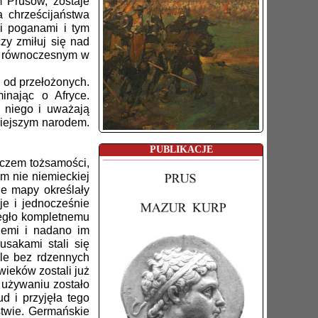
 Prusów, zostaje
 chrześcijaństwa
li poganami i tym
czy zmiłuj się nad
zy równoczesnym w
 od przełożonych.
inając o Afryce.
 niego i uważają
niejszym narodem.
PUBLIKACJE
zczem tożsamości,
m nie niemieckiej
e mapy określały
je i jednocześnie
uległo kompletnemu
iemi i nadano im
usakami stali się
le bez rdzennych
wieków zostali już
 używaniu zostało
d i przyjęła tego
stwie. Germańskie