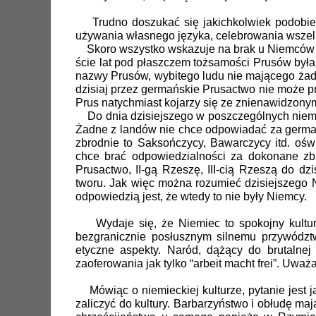
Trudno doszukać się jakichkolwiek podobień
używania własnego języka, celebrowania wszelk
Skoro wszystko wskazuje na brak u Niemców ic
ście lat pod płaszczem tożsamości Prusów była 
nazwy Prusów, wybitego ludu nie mającego żadn
dzisiaj przez germańskie Prusactwo nie może 
Prus natychmiast kojarzy się ze znienawidzony
Do dnia dzisiejszego w poszczególnych niemie
Żadne z landów nie chce odpowiadać za germań
zbrodnie to Saksończycy, Bawarczycy itd. oświ
chce brać odpowiedzialności za dokonane zb
Prusactwo, II-gą Rzeszę, III-cią Rzeszą do d
tworu. Jak więc można rozumieć dzisiejszego
odpowiedzią jest, że wtedy to nie były Niemcy.
Wydaje się, że Niemiec to spokojny kultural
bezgranicznie posłusznym silnemu przywództ
etyczne aspekty. Naród, dążący do brutalnej
zaoferowania jak tylko “arbeit macht frei”. Uwa
Mówiąc o niemieckiej kulturze, pytanie jest ja
zaliczyć do kultury. Barbarzyństwo i obłudę m