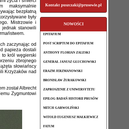
mi życia i śmierci
Kontakt puszczaki@prusowie.pl
em maksymalnie
żywając bezpłatną
ykorzystywane były
o. Mistrzowie i
NOWOŚCI
 jednak stanowili
Germaństwem.
EPITAFIUM
POST SCRIPTUM DO EPITAFIUM
ch zaczynając od
d papieża dostali
ANTHONY FLORIAN ZALESKI
to król węgierski
orzeniu zbrojnego
GENERAŁ JANUSZ GŁUCHOWSKI
iążęta słowiańscy
ERAZM JERZMANOWSKI
ili Krzyżaków nad
BRONISLAW ŻURAKOWSKI
em został Albrecht
ZAPROSZENIE Z UNIWERSYTETU
skiemu Zygmuntowi
EPILOG BADAŃ HISTORII PRUSÓW
MITCH GARWOLIŃSKI
WITOLD EUGENIUSZ MAŁKIEWICZ
FATUM