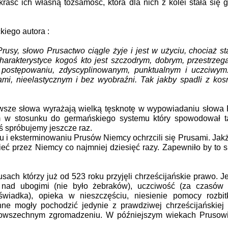
ść ich własną tożsamość, która dla nich z kolei stała się gl
kiego autora :
sy, słowo Prusactwo ciągle żyje i jest w użyciu, chociaż sta
rakterystyce kogoś kto jest szczodrym, dobrym, przestrzeg
postępowaniu, zdyscyplinowanym, punktualnym i uczciwym
mi, nieelastycznym i bez wyobraźni. Tak jakby spadli z kos
rwsze słowa wyrażają wielką tęsknotę w wypowiadaniu słowa 
zm w stosunku do germańskiego systemu który spowodował ta
yś spróbujemy jeszcze raz.
iu i eksterminowaniu Prusów Niemcy ochrzcili się Prusami. Jak
ieć przez Niemcy co najmniej dziesięć razy. Zapewniło by to s
ch którzy już od 523 roku przyjęli chrześcijańskie prawo. J
 nad ubogimi (nie było żebraków), uczciwość (za czasów 
wiadka), opieka w nieszczęściu, niesienie pomocy rozbi
nne mogły pochodzić jedynie z prawdziwej chrześcijańskiej
powszechnym zgromadzeniu. W późniejszym wiekach Prusowie