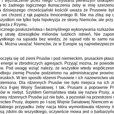
i wyznaczenie przez niego Chrystiana pierwszym biskupem
a to żadnego logicznego tłumaczenia żeby w imię szerzenia
 dzisiejszego chrześcijański kościół uważa że Prusowie by
ni chrzest z rąk papieża Innocentego III. Nie ma zlituj się 
ystkim nie tylko była hipokryzja ze strony Niemców, ale pr
apieża z Rzymu.
anicznego posłuszeństwa i bezmyślnego wykonywania rozkazów
 utratę dziesiątków milionów ludzkich istnień. Nie zapom
tkiego na sąsiada bez wiedzy, że sąsiad robi to samo na
zek. Można uważać Niemców, że w Europie są najniebezpiecz
częła się od ziemi Prusów i pod niemieckim, prusackim płas
 energii w zbrodniczych agresjach. Przyjąć można, że powode
ów. Pod uwagę wziąć należy, że wszystkie wtedy współczesn
odboju ziemię Prusów podzielono na administracyjne prowinc
n pruskich. W ten sposób rdzenni Prusowie i ich nazewnictwo 
 plemiona. Dla rdzennych Prusów nie było miejsca na ich z
ca II-giej Wojny Światowej. I tak, Prusami a poprawnie Pr
sów w niebyt. Szyldem Germaństwa stała się nazwa Prusy, a
owy rdzennych Prusów już nie było, a pozostali na przestrzeni 
wnictwo Prusy, dopiero po I-szej Wojnie Światowej Niemcom w
 takiego przypadku żeby nacja która wymordowała rdzenny lu
 są zdolni do wszystkiego, oczywiście mowa jest o barbarzyń