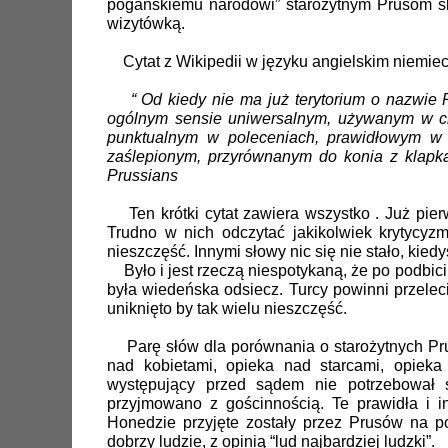
pogańskiemu narodowi” starożytnym Prusom skra
wizytówką.
Cytat z Wikipedii w języku angielskim niemiec
“ Od kiedy nie ma już terytorium o nazwie Pru
ogólnym sensie uniwersalnym, używanym w cha
punktualnym w poleceniach, prawidłowym w 
zaślepionym, przyrównanym do konia z klapka
Prussians
Ten krótki cytat zawiera wszystko . Już pie
Trudno w nich odczytać jakikolwiek krytycy
nieszczęść. Innymi słowy nic się nie stało, kied
Było i jest rzeczą niespotykaną, że po podbic
była wiedeńska odsiecz. Turcy powinni przelec
uniknięto by tak wielu nieszczęść.
Parę słów dla porównania o starożytnych Prusa
nad kobietami, opieka nad starcami, opieka
występujący przed sądem nie potrzebował ś
przyjmowano z gościnnością. Te prawidła i i
Honedzie przyjęte zostały przez Prusów na 
dobrzy ludzie, z opinią “lud najbardziej ludzki”.