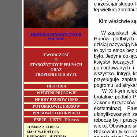
chrześcijańskiego 
tej wielkiej zbrodn
Kim właściwie są G
W zapiskach staro
HISTORIA STAROŻYTNYCH
Hunów, podbitych 
PRUSÓW
dzisiaj nazywają Ni
to był to etnos bez
TWÓRCZOŚĆ
było. Jedyne co łąc
O
księstw toczących
STAROŻYTNYCH PRUSACH
pomordowanych i p
ORAZ
wszystko. Intrygi,
TROPIENIE ICH BYTU
przysługuje zapis
pogromu lud afrykań
HISTORIA
W XIII-tym wieku P
WYBITNI PRUSOWIE
brutalnie podbiło 
HERBY PRUSÓW i SPIS
Zakonu Krzyżaków mo
POTOMKOWIE PRUSÓW
eksterminacji P
PRUSOWIE O KURPIACH
ufortyfikowanych z
ESEJE - LISTY - Historia
roboczą byli prusc
wieku. Obawiano si
TOMASZ ZIELIŃSKI
Brakowało tylko li
MAŁY WAJDELOTA
KURDOWIE - HISTORIA