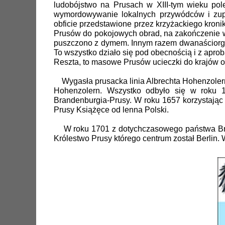
ludobójstwo na Prusach w XIII-tym wieku pol
wymordowywanie lokalnych przywódców i zupeł
obficie przedstawione przez krzyżackiego kronika
Prusów do pokojowych obrad, na zakończenie w
puszczono z dymem. Innym razem dwanaściorga d
To wszystko działo się pod obecnością i z apro
Reszta, to masowe Prusów ucieczki do krajów o
Wygasła prusacka linia Albrechta Hohenzolerna
Hohenzolern. Wszystko odbyło się w roku 1
Brandenburgia-Prusy. W roku 1657 korzystają
Prusy Książęce od lenna Polski.
W roku 1701 z dotychczasowego państwa Bran
Królestwo Prusy którego centrum został Berlin.