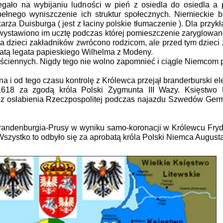
egało na wybijaniu ludności w pień z osiedla do osiedla a
nego wyniszczenie ich struktur społecznych. Niemieckie ba
rza Duisburga ( jest z łaciny polskie tłumaczenie ). Dla przykł
ystawiono im ucztę podczas której pomieszczenie zaryglowano
zieci zakładników zwrócono rodzicom, ale przed tym dzieci z
batą legata papieskiego Wilhelma z Modeny.
ściennych. Nigdy tego nie wolno zapomnieć i ciągle Niemcom 
 i od tego czasu kontrolę z Królewca przejął branderburski el
618 za zgodą króla Polski Zygmunta III Wazy. Księstwo P
c z osłabienia Rzeczpospolitej podczas najazdu Szwedów Ge
denburgia-Prusy w wyniku samo-koronacji w Królewcu Fryder
 Wszystko to odbyło się za aprobatą króla Polski Niemca August