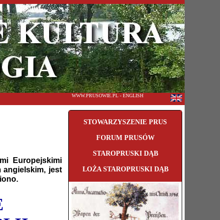
WWW.PRUSOWIE.PL - ENGLISH
STOWARZYSZENIE PRUS
FORUM PRUSÓW
STAROPRUSKI DĄB
imi Europejskimi
angielskim, jest
LOŻA STAROPRUSKI DĄB
wiono.
E