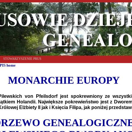
STOWARZYSZENIE PRUS
PIS home
MONARCHIE EUROPY
Pilewskich von Pfeilsdorf jest spokrewniony ze wszystk
ątkiem Holandii. Największe pokrewieństwo jest z Dworem 
rólowej Elżbiety II jak i Księcia Filipa, jak poniżej przedsta
DRZEWO GENEALOGICZN