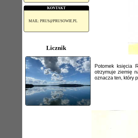
KONTAKT
MAIL: PRUS@PRUSOWIE.PL
Licznik
Potomek księcia R
otrzymuje ziemię 
oznacza ten, który