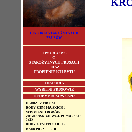
KRÓ
HISTORIA STAROŻYTNYCH
PRUSÓW
TWÓRCZOŚĆ
O
STAROŻYTNYCH PRUSACH
ORAZ
TROPIENIE ICH BYTU
HISTORIA
WYBITNI PRUSOWIE
HERBY PRUSÓW i SPIS
HERBARZ PRUSKI
RODY ZIEM PRUSKICH 1
SPIS MIAST I RODÓW
ZIEMIAŃSKICH WOJ. POMORSKIE
1925
RODY ZIEM PRUSKICH 2
HERB PRUS I, II, III