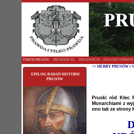
FORUM PRUSÓW
PRUSOWIE.PL
PRUSOWIE.PL - ENGLISH VERSION
<< HERBY PRUSÓW i S
EPILOG BADAŃ HISTORII
PRUSÓW
Pruski ród Klec 
Monarchiami z wyj
ono tak ze strony K