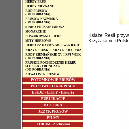
HERBY PRUS
HERBY NIEZNANE
RÓD PRUSÓW
(DO POBRANIA)
PRUSÓW NAZWISKA
(DO POBRANIA)
STARO-PRUSKIE IMIONA
MONARCHIE
Książę Resii przy
POSZUKIWANIA, HERB
Krzyżakami, i Polsk
MITY HERBOWE
HERBARZ KAPICY MILEWSKIEGO
KRZYŻ PRUSKI - KRZYŻ POŁUDNIA
RODY ZIEMIAŃSKIE XV I XVI WIEK
(DO POBRANIA)
PRUSKIE POCHODZENIE HERBU
SŁUBICA - FRONCZAK
(DO POBRANIA)
NOWA LISTA PRUSÓW
POTOMKOWIE PRUSÓW
PRUSOWIE O KURPIACH
ESEJE - LISTY - Historia
PUBLIKACJE
KULTURA
JĘZYK PRUSÓW
FILMY
FORUM - Archiwum