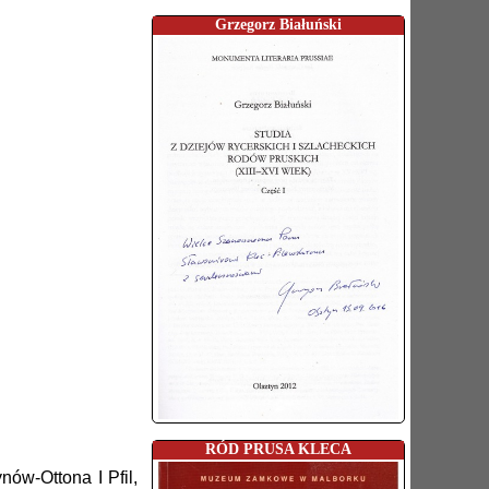
Grzegorz Białuński
RÓD PRUSA KLECA
nów-Ottona I Pfil,