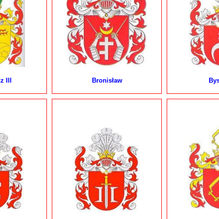
 III
Bronisław
Bys