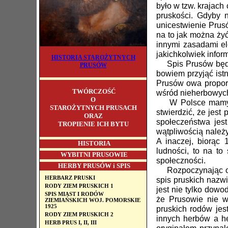
było w tzw. krajach
pruskości. Gdyby 
unicestwienie Prus
na to jak można żyć
innymi zasadami el
jakichkolwiek infor
HISTORIA STAROŻYTNYCH
Spis Prusów będzie
PRUSÓW
bowiem przyjąć istn
Prusów owa proporc
TWÓRCZOŚĆ
wśród nieherbowych 
O
W Polsce mamy ok
STAROŻYTNYCH PRUSACH
stwierdzić, że jes
ORAZ
społeczeństwa jes
TROPIENIE ICH BYTU
wątpliwością należ
A inaczej, biorąc
HISTORIA
ludności, to na t
WYBITNI PRUSOWIE
społeczności.
HERBY PRUSÓW i SPIS
Rozpoczynając od 
HERBARZ PRUSKI
spis pruskich nazwi
RODY ZIEM PRUSKICH 1
jest nie tylko dow
SPIS MIAST I RODÓW
że Prusowie nie w
ZIEMIAŃSKICH WOJ. POMORSKIE
1925
pruskich rodów jes
RODY ZIEM PRUSKICH 2
innych herbów a he
HERB PRUS I, II, III