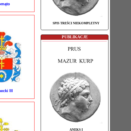
omąto
SPIS TREŚCI NIEKOMPLETNY
PUBLIKACJE
ecki III
ANEKS I