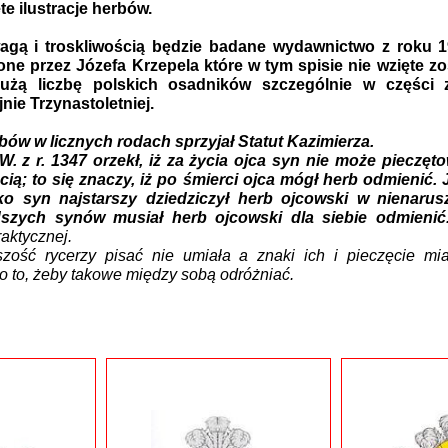
te ilustracje herbów.
agą i troskliwością będzie badane wydawnictwo z roku 
one przez Józefa Krzepela które w tym spisie nie wzięte z
użą liczbę polskich osadników szczególnie w części 
nie Trzynastoletniej.
erbów w licznych rodach sprzyjał Statut Kazimierza.
W. z r. 1347 orzekł, iż za życia ojca syn nie może pieczęto
ęcią; to się znaczy, iż po śmierci ojca mógł herb odmienić
ko syn najstarszy dziedziczył herb ojcowski w nienarus
szych synów musiał herb ojcowski dla siebie odmienić
aktycznej.
ość rycerzy pisać nie umiała a znaki ich i pieczęcie mia
o to, żeby takowe między sobą odróżniać.