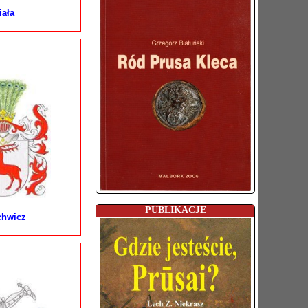
iała
PUBLIKACJE
chwicz