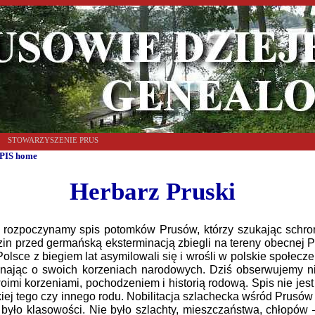
STOWARZYSZENIE PRUS
PIS home
Herbarz Pruski
ozpoczynamy spis potomków Prusów, którzy szukając schron
zin przed germańską eksterminacją zbiegli na tereny obecnej 
Polsce z biegiem lat asymilowali się i wrośli w polskie społec
inając o swoich korzeniach narodowych. Dziś obserwujemy n
oimi korzeniami, pochodzeniem i historią rodową. Spis nie jes
ckiej tego czy innego rodu. Nobilitacja szlachecka wśród Prusów
 było klasowości. Nie było szlachty, mieszczaństwa, chłopów –