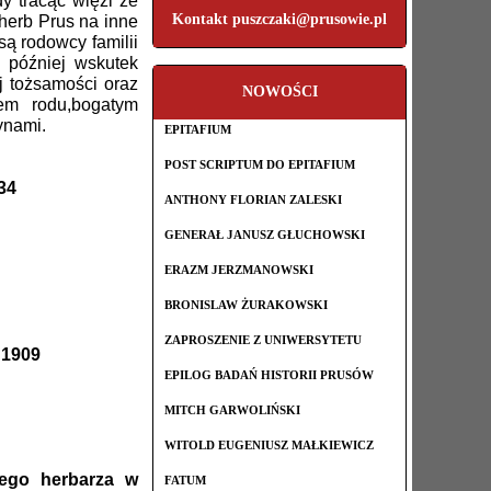
y tracąc więzi ze
Kontakt puszczaki@prusowie.pl
herb Prus na inne
ą rodowcy familii
e później wskutek
j tożsamości oraz
NOWOŚCI
iem rodu,bogatym
ynami.
EPITAFIUM
POST SCRIPTUM DO EPITAFIUM
34
ANTHONY FLORIAN ZALESKI
GENERAŁ JANUSZ GŁUCHOWSKI
ERAZM JERZMANOWSKI
BRONISLAW ŻURAKOWSKI
ZAPROSZENIE Z UNIWERSYTETU
 1909
EPILOG BADAŃ HISTORII PRUSÓW
MITCH GARWOLIŃSKI
WITOLD EUGENIUSZ MAŁKIEWICZ
tego herbarza w
FATUM