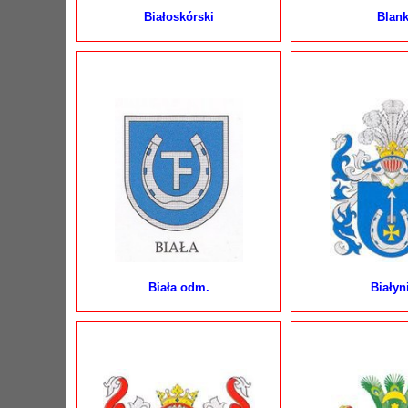
Białoskórski
Blan
Biała odm.
Białyn