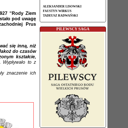
ALEKSANDER LISOWSKI
FAUSTYN WIRKUS
1927 “Rody Ziem
TADEUSZ RADWAŃSKI
ostało pod uwagę
zachodniej Prus
PILEWSCY SAGA
wać się inną, niż
. Jakoż do czasów
zonym kształcie,
.
Wypływało to z
ły znaczenie ich