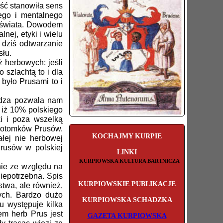
ość stanowiła sens
ego i mentalnego
o świata. Dowodem
nej, etyki i wielu
 dziś odtwarzanie
słu.
 herbowych: jeśli
 szlachtą to i dla
było Prusami to i
dza pozwala nam
 iż 10% polskiego
ki i poza wszelką
 potomków Prusów.
KOCHAJMY KURPIE
łej nie herbowej
rusów w polskiej
LINKI
KURPIOWSKA KULTURA BARTNICZA
nie ze względu na
niepotrzebna. Spis
KURPIOWSKIE PUBLIKACJE
twa, ale również,
cych. Bardzo dużo
KURPIOWSKA SCHADZKA
u występuje kilka
em herb Prus jest
GAZETA KURPIOWSKA