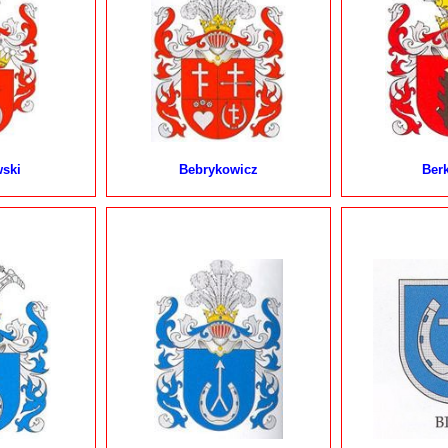
ski
Bebrykowicz
Ber