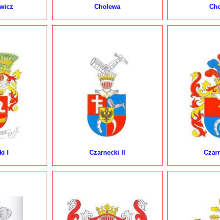
wicz
Cholewa
Ch
i I
Czarnecki II
Czarn