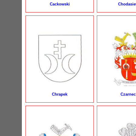
Cackowski
Chodasie
Chrapek
Czarneck