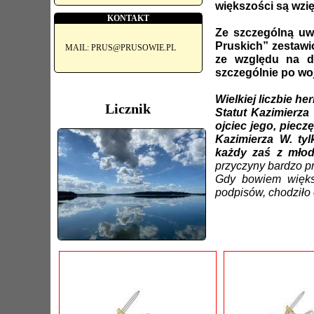
większości są wzię
KONTAKT
Ze szczególną uw
Pruskich” zestawi
MAIL: PRUS@PRUSOWIE.PL
ze względu na d
szczególnie po woj
Wielkiej liczbie h
Licznik
Statut Kazimierza 
ojciec jego, piecz
Kazimierza W. tyl
każdy zaś z młod
przyczyny bardzo pr
Gdy bowiem większ
podpisów, chodziło 