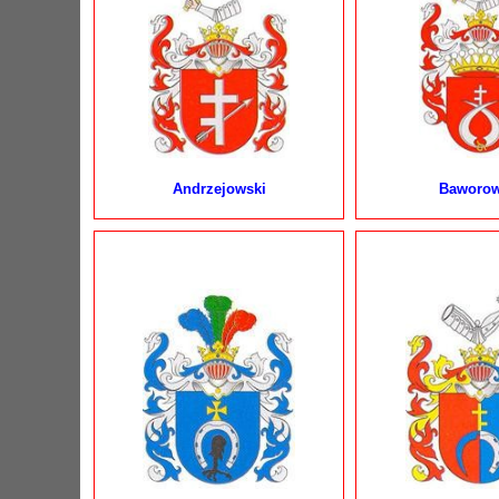
Andrzejowski
Baworow