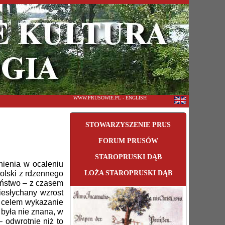
WWW.PRUSOWIE.PL - ENGLISH
STOWARZYSZENIE PRUS
FORUM PRUSÓW
STAROPRUSKI DĄB
ienia w ocaleniu
Polski z rdzennego
LOŻA STAROPRUSKI DĄB
zeństwo – z czasem
iesłychany wzrost
t celem wykazanie
 była nie znana, w
 odwrotnie niż to