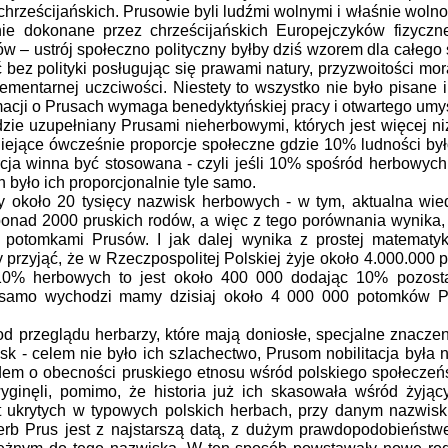
 chrześcijańskich. Prusowie byli ludźmi wolnymi i właśnie woln
nie dokonane przez chrześcijańskich Europejczyków fizyczn
ów – ustrój społeczno polityczny byłby dziś wzorem dla całeg
 bez polityki posługując się prawami natury, przyzwoitości moral
ementarnej uczciwości. Niestety to wszystko nie było pisane i
macji o Prusach wymaga benedyktyńskiej pracy i otwartego umy
 uzupełniany Prusami nieherbowymi, których jest więcej niż
iejące ówcześnie proporcje społeczne gdzie 10% ludności było
ja winna być stosowana - czyli jeśli 10% spośród herbowych 
było ich proporcjonalnie tyle samo.
oło 20 tysięcy nazwisk herbowych - w tym, aktualna wie
t ponad 2000 pruskich rodów, a więc z tego porównania wynika,
t potomkami Prusów. I jak dalej wynika z prostej matematy
y przyjąć, że w Rzeczpospolitej Polskiej żyje około 4.000.000
 10% herbowych to jest około 400 000 dodając 10% pozosta
o samo wychodzi mamy dzisiaj około 4 000 000 potomków P
przeglądu herbarzy, które mają doniosłe, specjalne znacze
sk - celem nie było ich szlachectwo, Prusom nobilitacja była 
odem o obecności pruskiego etnosu wśród polskiego społeczeńs
yginęli, pomimo, że historia już ich skasowała wśród żyją
t ukrytych w typowych polskich herbach, przy danym nazwisk
rb Prus jest z najstarszą datą, z dużym prawdopodobieństw