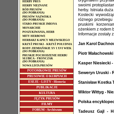
oryginałem przyna
HERBY PRUS
swoimi protoplasta
HERBY NIEZNANE
herby. Istniała du
RÓD PRUSÓW
(DO POBRANIA)
Kostecki wywodzący
PRUSÓW NAZWISKA
różnego przebiegu 
(DO POBRANIA)
pruskimi korzenia
STARO-PRUSKIE IMIONA
MONARCHIE
ożenkiem z rodem b
POSZUKIWANIA, HERB
Informacje zostały 
MITY HERBOWE
HERBARZ KAPICY MILEWSKIEGO
Jan Karol Dachnow
KRZYŻ PRUSKI - KRZYŻ POŁUDNIA
RODY ZIEMIAŃSKIE XV I XVI WIEK
(DO POBRANIA)
Piotr Małachowski 
PRUSKIE POCHODZENIE HERBU
SŁUBICA - FRONCZAK
(DO POBRANIA)
Kasper Niesiecki -
NOWA LISTA PRUSÓW
POTOMKOWIE PRUSÓW
Seweryn Uruski - 
PRUSOWIE O KURPIACH
ESEJE - LISTY - Historia
Stanisław Kostka 
PUBLIKACJE
Wiktor Wittyg - Nie
KULTURA
JĘZYK PRUSÓW
Polska encykloped
FILMY
FORUM - Archiwum
Tadeusz Gajl - 