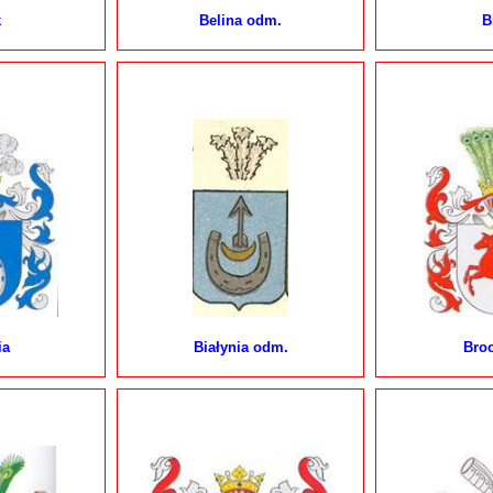
k
Belina odm.
B
ia
Białynia odm.
Bro