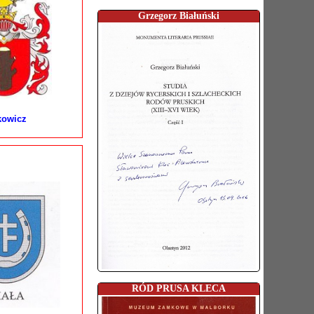
Grzegorz Białuński
kowicz
RÓD PRUSA KLECA