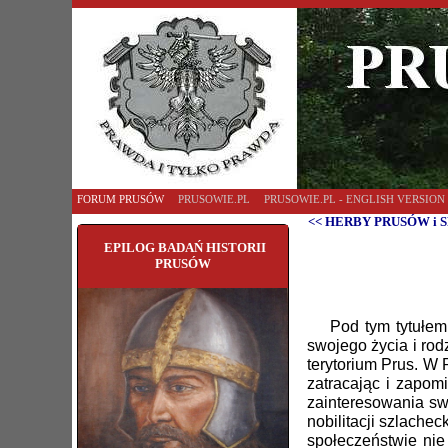
FORUM PRUSÓW
PRUSOWIE.PL
PRUSOWIE.PL - ENGLISH VERSION
<< HERBY PRUSÓW i S
EPILOG BADAŃ HISTORII
PRUSÓW
Pod tym tytułem r
swojego życia i rod
terytorium Prus. W 
zatracając i zapom
zainteresowania sw
nobilitacji szlache
społeczeństwie nie