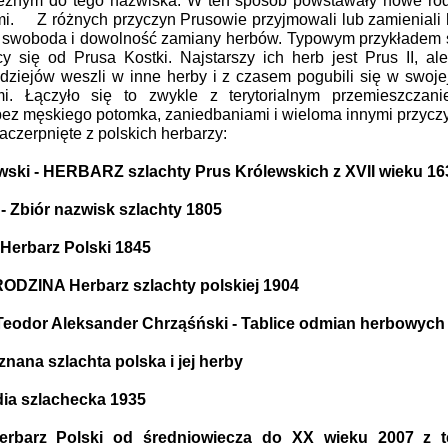
leżnym do tego nazwiska. W ten sposób powstawały nowe rod
mi. Z różnych przyczyn Prusowie przyjmowali lub zamieniali 
ża swoboda i dowolność zamiany herbów. Typowym przykładem s
 się od Prusa Kostki. Najstarszy ich herb jest Prus II, al
dziejów weszli w inne herby i z czasem pogubili się w swoje
mi. Łączyło się to zwykle z terytorialnym przemieszczan
ez męskiego potomka, zaniedbaniami i wieloma innymi przycz
zaczerpnięte z polskich herbarzy:
ski - HERBARZ szlachty Prus Królewskich z XVII wieku 16
- Zbiór nazwisk szlachty 1805
 Herbarz Polski 1845
RODZINA Herbarz szlachty polskiej 1904
Teodor Aleksander Chrząśński - Tablice odmian herbowych
znana szlachta polska i jej herby
ia szlachecka 1935
Herbarz Polski od średniowiecza do XX wieku 2007 z 