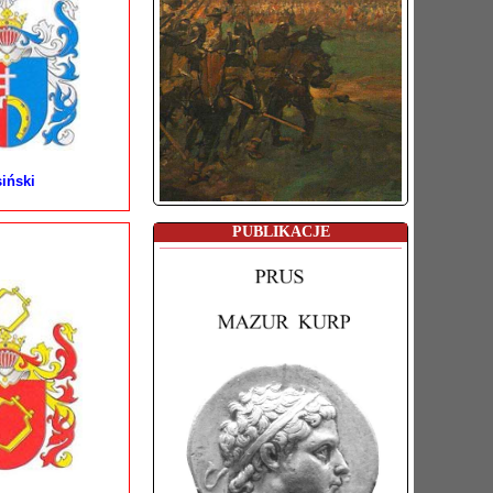
iński
PUBLIKACJE