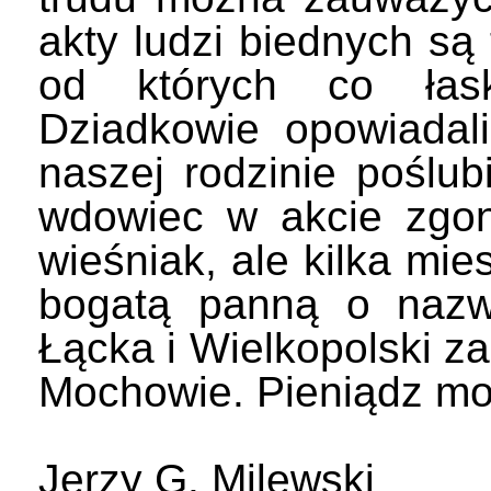
akty ludzi biednych są 
od których co łask
Dziadkowie opowiadal
naszej rodzinie poślu
wdowiec w akcie zgon
wieśniak, ale kilka mie
bogatą panną o nazw
Łącka i Wielkopolski z
Mochowie. Pieniądz mo
Jerzy G. Milewski