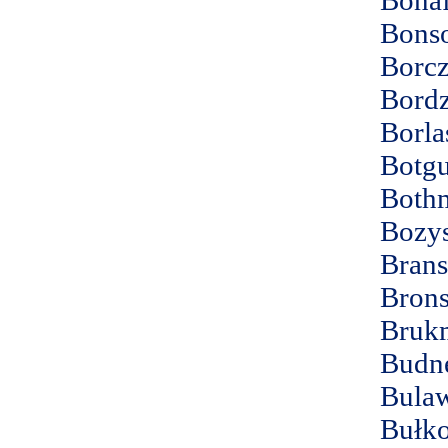
Bons
Borc
Bord
Borla
Botgu
Both
Bozy
Brans
Brons
Bruk
Budn
Bula
Bułk