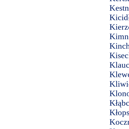
Kestn
Kicid
Kierz
Kimn
Kinc
Kisec
Klau
Klew
Kliwi
Klono
Kłąbc
Kłops
Kocz