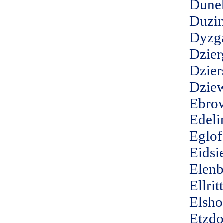
Dune
Duzi
Dyzg
Dzier
Dzier
Dziew
Ebro
Edeli
Eglof
Eidsi
Elenb
Ellrit
Elsho
Etzdo