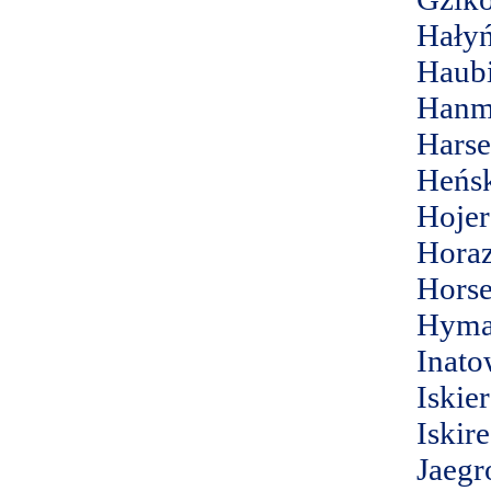
Hałyń
Haubi
Hanm
Harse
Heńs
Hojer
Hora
Horse
Hym
Inato
Iskier
Iskir
Jaegr