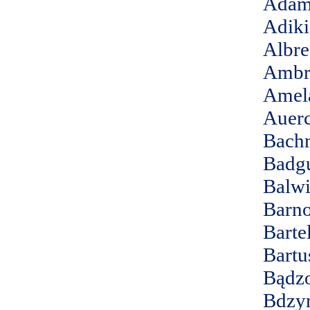
Adam
Adiki
Albre
Ambr
Amel
Auer
Bachn
Badgu
Balw
Barn
Barte
Bartu
Bądz
Bdzy