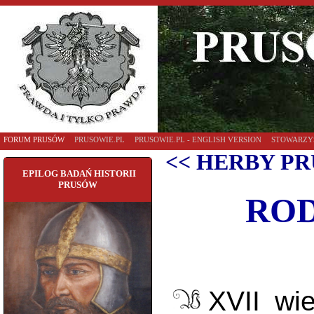
FORUM PRUSÓW
PRUSOWIE.PL
PRUSOWIE.PL - ENGLISH VERSION
STOWARZY
<< HERBY PR
EPILOG BADAŃ HISTORII
PRUSÓW
ROD
XVII wi