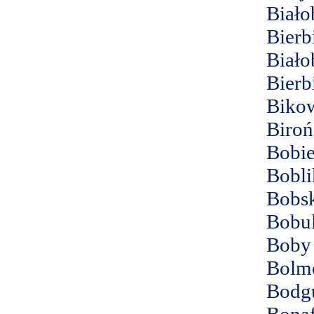
Biało
Bierb
Biało
Bierb
Biko
Biroń
Bobie
Bobli
Bobs
Bobul
Boby
Bolm
Bodg
Bona