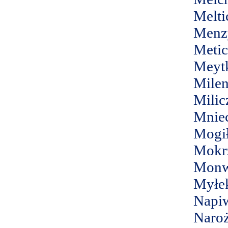
Melti
Menz
Metic
Meyt
Milen
Milic
Mnie
Mogi
Mokr
Monw
Myłe
Napiw
Naroż