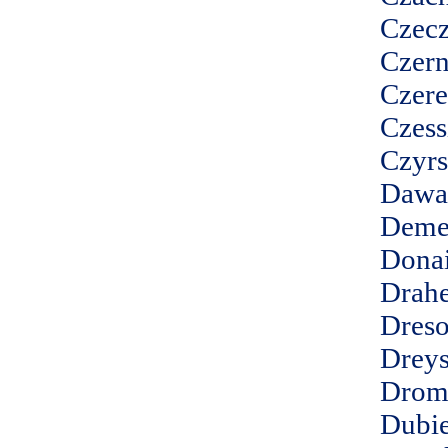
Czecz
Czer
Czere
Czess
Czyrs
Dawa
Deme
Donai
Drah
Dres
Drey
Drom
Dubie