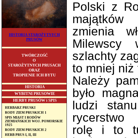
Polski z Ro
majątków 
zmienia wł
HISTORIA STAROŻYTNYCH
Milewscy 
PRUSÓW
szlachty za
TWÓRCZOŚĆ
O
to mniej niż
STAROŻYTNYCH PRUSACH
ORAZ
TROPIENIE ICH BYTU
Należy pam
HISTORIA
było magna
WYBITNI PRUSOWIE
HERBY PRUSÓW i SPIS
ludzi stan
HERBARZ PRUSKI
RODY ZIEM PRUSKICH 1
rycerstwo 
SPIS MIAST I RODÓW
ZIEMIAŃSKICH WOJ. POMORSKIE
1925
rolę i to 
RODY ZIEM PRUSKICH 2
HERB PRUS I, II, III