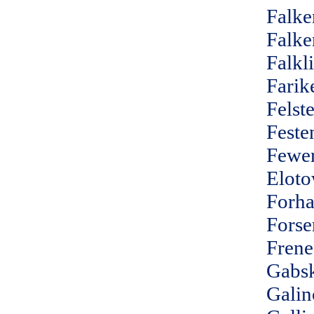
Falke
Falk
Falkl
Farik
Felst
Feste
Fewe
Elot
Forha
Forse
Frene
Gabs
Galin