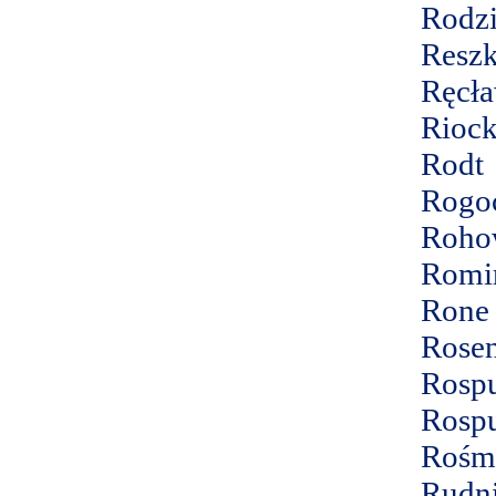
Rodz
Resz
Ręcła
Riock
Rodt
Rogo
Roho
Romi
Rone
Rose
Rosp
Rosp
Rośm
Rudn