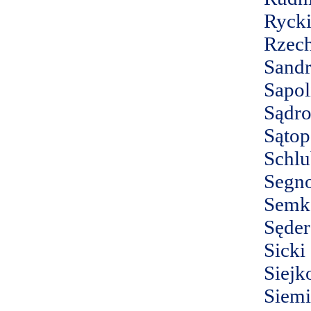
Ryck
Rzec
Sandr
Sapol
Sądr
Sątop
Schlu
Segn
Semk
Sęder
Sicki
Siejk
Siem