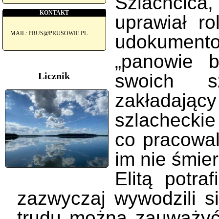
Szlachcic
KONTAKT
uprawiał ro
MAIL: PRUS@PRUSOWIE.PL
udokumento
„panowie b
Licznik
swoich s
zakładają
szlacheckie
co pracowal
im nie śmie
Elitą potra
zazwyczaj wywodzili s
trudu można zauważyć