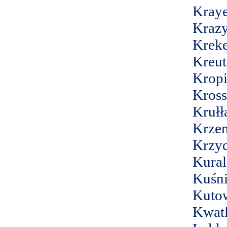
Kray
Krazy
Krek
Kreut
Kropi
Kross
Krułł
Krzen
Krzy
Kural
Kuśn
Kuto
Kwat