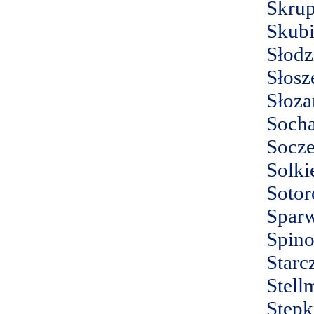
Skrup
Skubi
Słodz
Słosz
Słoza
Socha
Socz
Solki
Sotor
Spar
Spin
Starc
Stell
Stęp