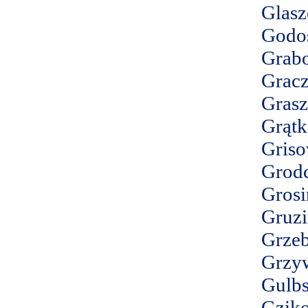
Glasz
Godo
Grab
Grac
Grasz
Grąt
Griso
Grod
Grosi
Gruzi
Grzeb
Grzy
Gulbs
Gzik