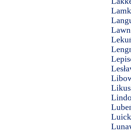
Lakk
Lamk
Langu
Lawn
Leku
Leng
Lepis
Lesła
Libo
Likus
Lind
Lube
Luick
Luna