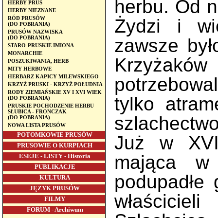
herbu. Od ni
HERBY PRUS
HERBY NIEZNANE
RÓD PRUSÓW
Żydzi i w
(DO POBRANIA)
PRUSÓW NAZWISKA
(DO POBRANIA)
zawsze był
STARO-PRUSKIE IMIONA
MONARCHIE
Krzyżaków 
POSZUKIWANIA, HERB
MITY HERBOWE
HERBARZ KAPICY MILEWSKIEGO
potrzebowal
KRZYŻ PRUSKI - KRZYŻ POŁUDNIA
RODY ZIEMIAŃSKIE XV I XVI WIEK
tylko atram
(DO POBRANIA)
PRUSKIE POCHODZENIE HERBU
SŁUBICA - FRONCZAK
szlachectwo
(DO POBRANIA)
NOWA LISTA PRUSÓW
POTOMKOWIE PRUSÓW
Już w XVI
PRUSOWIE O KURPIACH
mająca w 
ESEJE - LISTY - Historia
PUBLIKACJE
podupadłe 
KULTURA
JĘZYK PRUSÓW
właścici
FILMY
FORUM - Archiwum