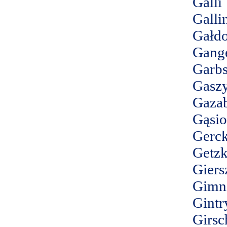
Galli
Galli
Gałd
Gang
Garbs
Gasz
Gazab
Gąsio
Gerck
Getz
Giers
Gimn
Gintr
Girsc