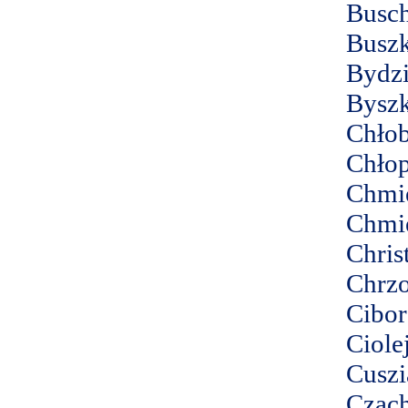
Busc
Busz
Bydzi
Bysz
Chło
Chłop
Chmi
Chmie
Chris
Chrz
Cibo
Ciole
Cuszi
Czach