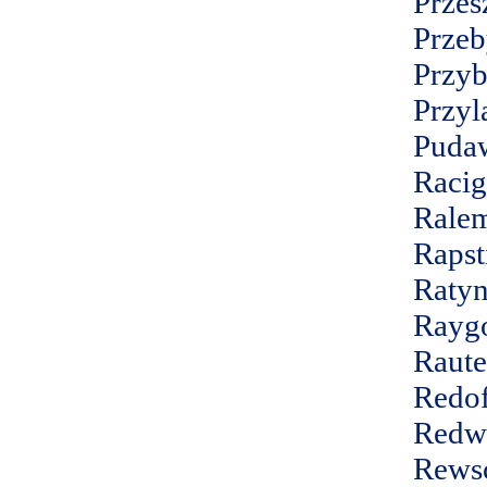
Przes
Przeb
Przyb
Przyl
Puda
Racig
Rale
Rapst
Ratyn
Raygo
Raute
Redof
Redw
Rews