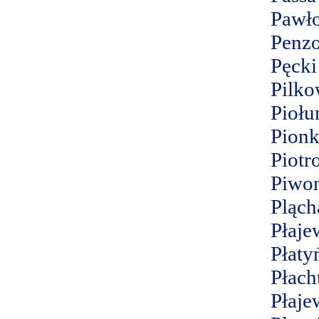
Pawło
Penz
Pęcki
Pilko
Piołu
Pion
Piotr
Piwo
Pląch
Płaje
Płaty
Płach
Płaje