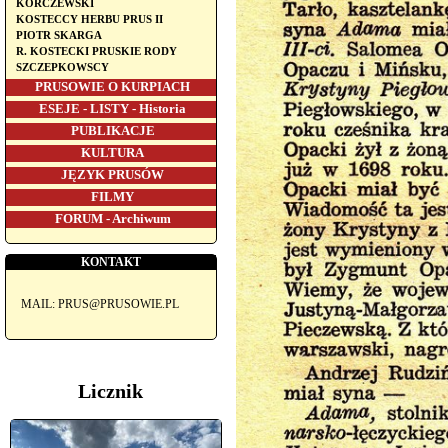
KORCZEWSKI
KOSTECCY HERBU PRUS II
PIOTR SKARGA
R. KOSTECKI PRUSKIE RODY
SZCZEPKOWSCY
PRUSOWIE O KURPIACH
ESEJE - LISTY - Historia
PUBLIKACJE
KULTURA
JĘZYK PRUSÓW
FILMY
FORUM - Archiwum
KONTAKT
MAIL: PRUS@PRUSOWIE.PL
Licznik