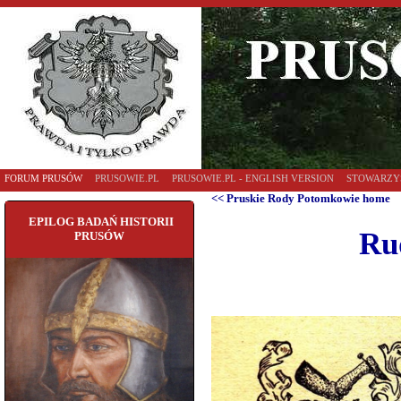
FORUM PRUSÓW
PRUSOWIE.PL
PRUSOWIE.PL - ENGLISH VERSION
STOWARZY
<< Pruskie Rody Potomkowie home
EPILOG BADAŃ HISTORII
Ru
PRUSÓW