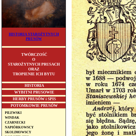
HISTORIA STAROŻYTNYCH
PRUSÓW
TWÓRCZOŚĆ
O
STAROŻYTNYCH PRUSACH
ORAZ
TROPIENIE ICH BYTU
HISTORIA
WYBITNI PRUSOWIE
HERBY PRUSÓW i SPIS
POTOMKOWIE PRUSÓW
PILEWSKI
WINDAK
CZARNECKI
NAPIÓRKOWSCY
SKOLIMOWSCY