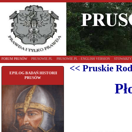
FORUM PRUSÓW
PRUSOWIE.PL
PRUSOWIE.PL - ENGLISH VERSION
STOWARZY
<< Pruskie Ro
EPILOG BADAŃ HISTORII
PRUSÓW
Pł