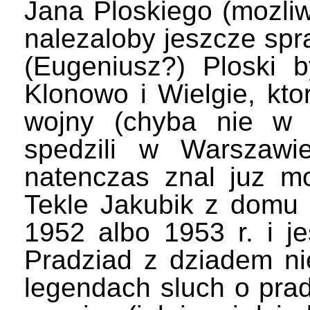
Jana Ploskiego (mozli
nalezaloby jeszcze spra
(Eugeniusz?) Ploski 
Klonowo i Wielgie, kt
wojny (chyba nie w 
spedzili w Warszawi
natenczas znal juz mo
Tekle Jakubik z domu 
1952 albo 1953 r. i j
Pradziad z dziadem nie
legendach sluch o prad