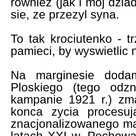
rowniez (jak i moj dzia
sie, ze przezyl syna.
To tak krociutenko - 
pamieci, by wyswietlic n
Na marginesie dodam
Ploskiego (tego odzn
kampanie 1921 r.) zm
konca zycia procesu
znacjonalizowanego ma
latach XXI w. Pochowa