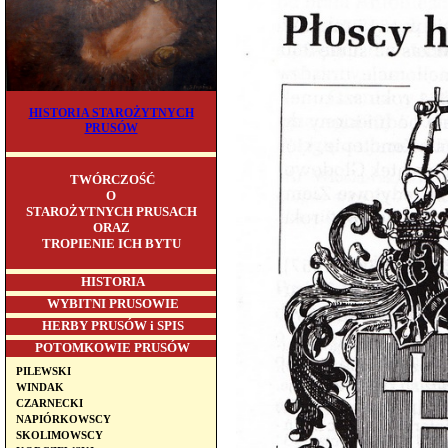
HISTORIA STAROŻYTNYCH
PRUSÓW
TWÓRCZOŚĆ
O
STAROŻYTNYCH PRUSACH
ORAZ
TROPIENIE ICH BYTU
HISTORIA
WYBITNI PRUSOWIE
HERBY PRUSÓW i SPIS
POTOMKOWIE PRUSÓW
PILEWSKI
WINDAK
CZARNECKI
NAPIÓRKOWSCY
SKOLIMOWSCY